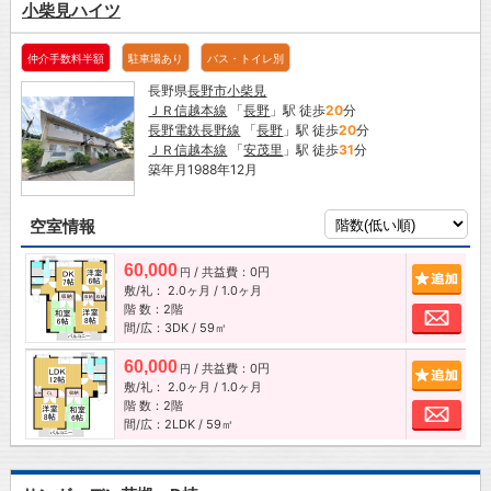
小柴見ハイツ
仲介手数料半額
駐車場あり
バス・トイレ別
長野県
長野市
小柴見
ＪＲ信越本線
「
長野
」駅 徒歩
20
分
長野電鉄長野線
「
長野
」駅 徒歩
20
分
ＪＲ信越本線
「
安茂里
」駅 徒歩
31
分
築年月1988年12月
空室情報
60,000
/ 共益費：0円
追加
円
敷/礼：
2.0ヶ月
/
1.0ヶ月
階 数：2階
お問
間/広：3DK / 59㎡
60,000
/ 共益費：0円
追加
円
敷/礼：
2.0ヶ月
/
1.0ヶ月
階 数：2階
お問
間/広：2LDK / 59㎡