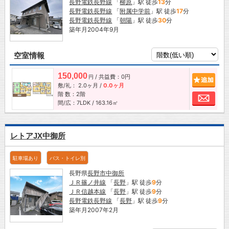
長野電鉄長野線
「
柳原
」駅 徒歩
13
分
長野電鉄長野線
「
附属中学前
」駅 徒歩
17
分
長野電鉄長野線
「
朝陽
」駅 徒歩
30
分
築年月2004年9月
空室情報
150,000
/ 共益費：0円
追加
円
敷/礼：
2.0ヶ月
/
0.0ヶ月
階 数：2階
お問
間/広：7LDK / 163.16㎡
レトアJX中御所
駐車場あり
バス・トイレ別
長野県
長野市
中御所
ＪＲ篠ノ井線
「
長野
」駅 徒歩
9
分
ＪＲ信越本線
「
長野
」駅 徒歩
9
分
長野電鉄長野線
「
長野
」駅 徒歩
9
分
築年月2007年2月