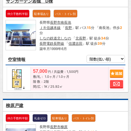
サンガーデン若槻 D棟
仲介手数料半額
駐車場あり
バス・トイレ別
長野県
長野市
南長池
ＪＲ信越本線
「
長野
」駅 バス
15
分 「南長池」停歩
2
分
しなの鉄道北しなの
「
北長野
」駅 徒歩
34
分
長野電鉄長野線
「
信濃吉田
」駅 徒歩
39
分
築年月1999年6月
空室情報
57,000
/ 共益費：1,500円
追加
円
敷/礼：
1.0ヶ月
/
1.0ヶ月
階 数：2階
お問
間/広：1K / 25.92㎡
柳原戸建
仲介手数料半額
礼金ゼロ
駐車場あり
バス・トイレ別
長野県
長野市
柳原