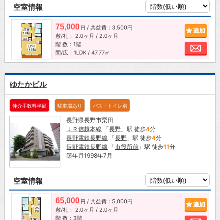
空室情報
75,000
/ 共益費：3,500円
追加
円
敷/礼：
2.0ヶ月
/
2.0ヶ月
階 数：1階
お問
間/広：1LDK / 47.77㎡
ゆたかビル
仲介手数料半額
駐車場あり
バス・トイレ別
長野県
長野市
栗田
ＪＲ信越本線
「
長野
」駅 徒歩
4
分
長野電鉄長野線
「
長野
」駅 徒歩
4
分
長野電鉄長野線
「
市役所前
」駅 徒歩
11
分
築年月1998年7月
空室情報
65,000
/ 共益費：5,000円
追加
円
敷/礼：
2.0ヶ月
/
2.0ヶ月
階 数：3階
お問