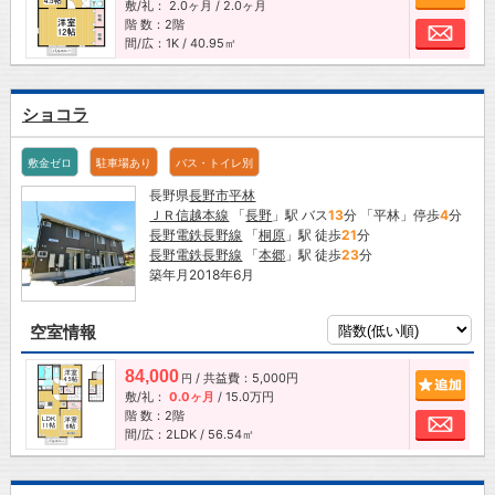
敷/礼：
2.0ヶ月
/
2.0ヶ月
階 数：2階
お問
間/広：1K / 40.95㎡
ショコラ
敷金ゼロ
駐車場あり
バス・トイレ別
長野県
長野市
平林
ＪＲ信越本線
「
長野
」駅 バス
13
分 「平林」停歩
4
分
長野電鉄長野線
「
桐原
」駅 徒歩
21
分
長野電鉄長野線
「
本郷
」駅 徒歩
23
分
築年月2018年6月
空室情報
84,000
/ 共益費：5,000円
追加
円
敷/礼：
0.0ヶ月
/
15.0万円
階 数：2階
お問
間/広：2LDK / 56.54㎡