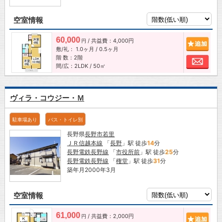
空室情報
60,000
/ 共益費：4,000円
追加
円
敷/礼：
1.0ヶ月
/
0.5ヶ月
階 数：2階
お問
間/広：2LDK / 50㎡
ヴィラ・コウジー・Ｍ
駐車場あり
バス・トイレ別
長野県
長野市
若里
ＪＲ信越本線
「
長野
」駅 徒歩
14
分
長野電鉄長野線
「
市役所前
」駅 徒歩
25
分
長野電鉄長野線
「
権堂
」駅 徒歩
31
分
築年月2000年3月
空室情報
61,000
/ 共益費：2,000円
追加
円