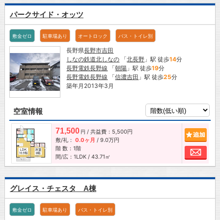
パークサイド・オッツ
敷金ゼロ
駐車場あり
オートロック
バス・トイレ別
長野県
長野市
吉田
しなの鉄道北しなの
「
北長野
」駅 徒歩
14
分
長野電鉄長野線
「
朝陽
」駅 徒歩
19
分
長野電鉄長野線
「
信濃吉田
」駅 徒歩
25
分
築年月2013年3月
空室情報
71,500
/ 共益費：5,500円
追加
円
敷/礼：
0.0ヶ月
/
9.0万円
階 数：1階
お問
間/広：1LDK / 43.71㎡
グレイス・チェスタ A棟
敷金ゼロ
駐車場あり
バス・トイレ別