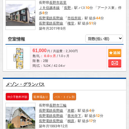
長野県
長野市
若里
ＪＲ信越本線
「
長野
」駅 バス
10
分 「アークス東」停
歩
8
分
長野電鉄長野線
「
市役所前
」駅 徒歩
44
分
長野電鉄長野線
「
権堂
」駅 徒歩
51
分
築年月2011年9月
空室情報
61,000
/ 共益費：2,300円
追加
円
敷/礼：
0.0ヶ月
/
1.0ヶ月
階 数：2階
お問
間/広：1LDK / 42.04㎡
メゾン・グランパス
仲介手数料半額
駐車場あり
バス・トイレ別
長野県
長野市
三輪
長野電鉄長野線
「
本郷
」駅 徒歩
4
分
長野電鉄長野線
「
善光寺下
」駅 徒歩
12
分
長野電鉄長野線
「
桐原
」駅 徒歩
17
分
築年月1993年12月