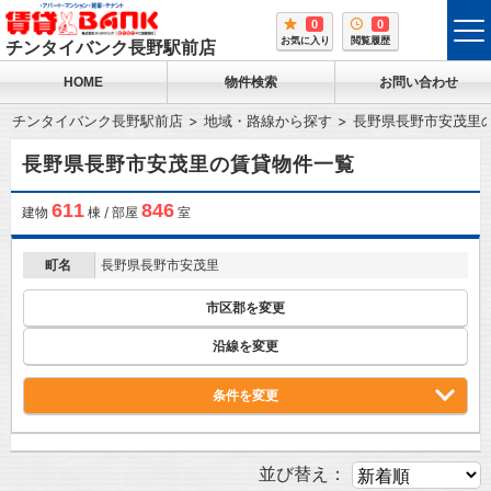
0
0
tog
お気に入り
閲覧履歴
チンタイバンク長野駅前店
me
HOME
物件検索
お問い合わせ
チンタイバンク長野駅前店
地域・路線から探す
長野県長野市安茂里
長野県長野市安茂里の賃貸物件一覧
611
846
建物
棟 / 部屋
室
町名
長野県長野市安茂里
市区郡を変更
沿線を変更
条件を変更
並び替え：