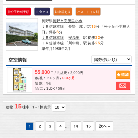
仲介手数料半額
礼金ゼロ
駐車場あり
バス・トイレ別
長野県
長野市
安茂里小市
ＪＲ信越本線
「
長野
」駅 バス
15
分 「松ヶ丘小学校入
口」停歩
6
分
ＪＲ信越本線
「
安茂里
」駅 徒歩
22
分
ＪＲ信越本線
「
川中島
」駅 徒歩
25
分
築年月1989年2月
空室情報
55,000
/ 共益費：2,000円
追加
円
敷/礼：
2.0ヶ月
/
0.0ヶ月
階 数：1階
お問
間/広：3LDK / 59㎡
15
建物
棟中 1～1棟表示
...
1
2
3
4
14
15
次へ »