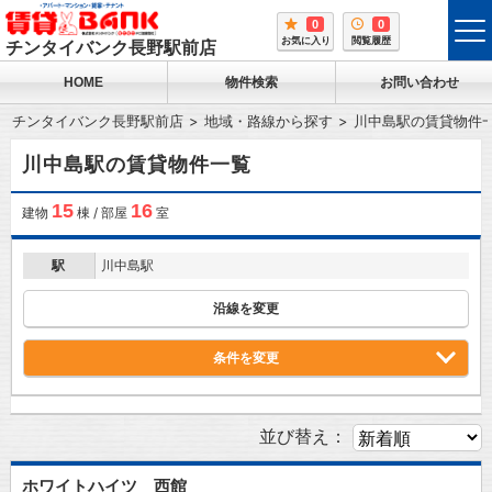
0
0
tog
お気に入り
閲覧履歴
チンタイバンク長野駅前店
me
HOME
物件検索
お問い合わせ
チンタイバンク長野駅前店
地域・路線から探す
川中島駅の賃貸物件
川中島駅の賃貸物件一覧
15
16
建物
棟 / 部屋
室
駅
川中島駅
沿線を変更
条件を変更
並び替え：
ホワイトハイツ 西館