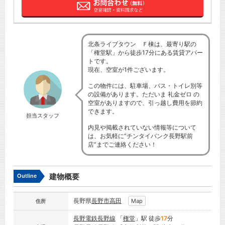
北条ライブタウン Ｆ棟は、最寄り駅の
「権堂駅」から徒歩17分にある賃貸アパー
トです。
現在、空室が1件ございます。
この物件には、駐車場、バス・トイレ別等
の設備があります。ただいま 礼金ゼロ の
空室がありますので、引っ越し費用を節約
できます。
担当スタッフ
内見や掲載されていない情報等について
は、お気軽に”チンタイバンク長野駅前
店”までご連絡ください！
建物概要
Outline
長野県
長野市
高田
Map
住所
長野電鉄長野線
「
権堂
」駅 徒歩
17
分