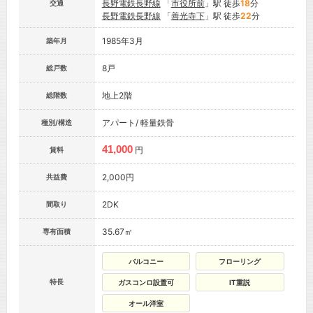
長野電鉄長野線
「
市役所前
」駅 徒歩
18
分
交通
長野電鉄長野線
「
善光寺下
」駅 徒歩
22
分
1985年3月
築年月
8戸
総戸数
地上2階
総階数
アパート/ 軽量鉄骨
種別/構造
41,000
円
賃料
2,000円
共益費
2DK
間取り
35.67㎡
専有面積
バルコニー
フローリング
特長
ガスコンロ設置可
IT重説
オール洋室