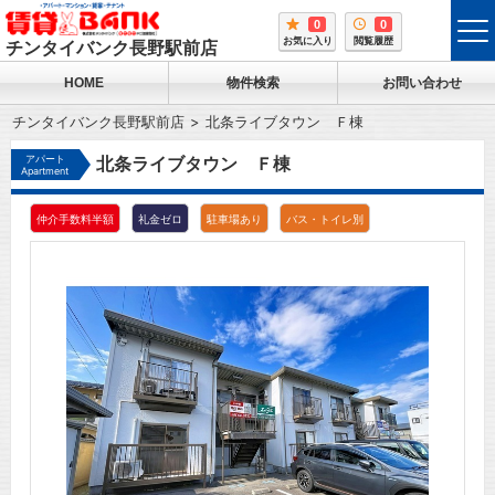
0
0
tog
お気に入り
閲覧履歴
チンタイバンク長野駅前店
me
HOME
物件検索
お問い合わせ
チンタイバンク長野駅前店
北条ライブタウン Ｆ棟
アパート
北条ライブタウン Ｆ棟
Apartment
仲介手数料半額
礼金ゼロ
駐車場あり
バス・トイレ別