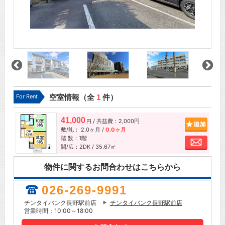
For Rent
空室情報（全
1
件）
41,000
/ 共益費：2,000円
追加
円
敷/礼：
2.0ヶ月
/
0.0ヶ月
階 数：1階
お問
間/広：2DK / 35.67㎡
物件に関するお問合わせはこちらから
026-269-9991
チンタイバンク長野駅前店
チンタイバンク長野駅前店
営業時間：10:00～18:00