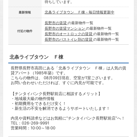
待ちしています。
北条ライブタウン Ｆ棟 - 毎日情報更新中
最新情報
長野市の賃貸
の最新物件一覧
長野市の賃貸マンション
の最新物件一覧
付近の物件
長野市のオートロックの賃貸
の最新物件一覧
長野市のバストイレ別の賃貸
の最新物件一覧
北条ライブタウン Ｆ棟
長野県長野市高田にある「北条ライブタウン Ｆ棟」は人気の賃
貸アパート（1985年築）です。
こちらの物件は、 08月09日現在、空室が1室ございます。
お問い合わせいただければ、すぐに内見が可能です。
【チンタイバンク長野駅前店に相談するメリット】
・地域最大級の物件情報
・初期費用をできるだけ安く！
・新生活の不安を解消できるようサポートいたします！
内見や資料請求などはお気軽に”チンタイバンク長野駅前店”へ！
TEL：
026-269-9991
営業時間：10:00～18:00