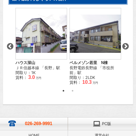
ホワイ
ＪＲ信
間取り
賃料：
Ｆ棟
ハウス深山
ベルメゾン若里 N棟
堂
」駅
ＪＲ信越本線
「
長野
」駅
長野電鉄長野線
「
市役所
間取り：1K
前
」駅
3.0
賃料：
間取り：2LDK
万円
10.3
賃料：
万円
026-269-9991
PC版
HOME
運営会社