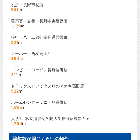
役所：長野市役所
941
m
警察署・交番：長野中央警察署
1,179
m
銀行：八十二銀行昭和通営業部
261
m
スーパー：西友高田店
394
m
コンビニ：ローソン長野居町店
311
m
ドラックストア：クスリのアオキ高田店
922
m
ホームセンター：ニトリ長野店
1,855
m
大学1：私立清泉女学院大学長野駅東口キャ
1,764
m
築年数が同じくらいの物件