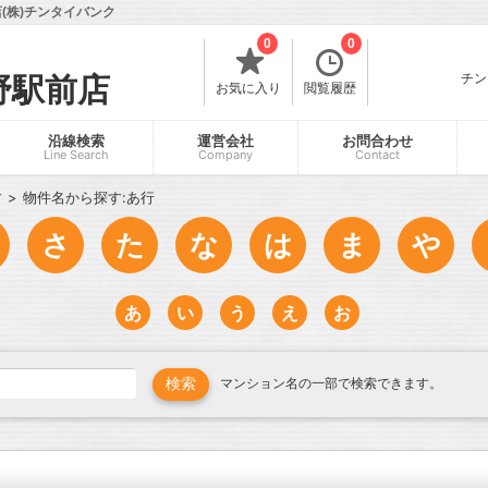
(株)チンタイバンク
0
0
チン
野駅前店
お気に入り
閲覧履歴
沿線検索
運営会社
お問合わせ
Line Search
Company
Contact
す
物件名から探す:あ行
さ
た
な
は
ま
や
あ
い
う
え
お
マンション名の一部で検索できます。