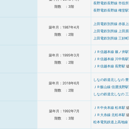
長野電鉄長野線
市役
階数 ：3階
長野電鉄長野線
権堂
上田電鉄別所線
赤坂
築年月：1987年4月
上田電鉄別所線
上田
階数 ：2階
上田電鉄別所線
三好
ＪＲ信越本線
篠ノ井
築年月：1995年3月
ＪＲ信越本線
川中島
階数 ：2階
ＪＲ信越本線
長野駅
しなの鉄道北しなの
豊
築年月：2018年6月
ＪＲ飯山線
信濃浅野
階数 ：2階
しなの鉄道北しなの
三
ＪＲ中央本線
松本駅
築年月：1992年7月
ＪＲ大糸線
北松本駅
階数 ：3階
松本電気鉄道上高地線