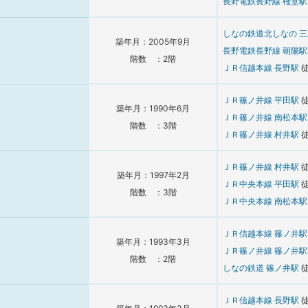
長野電鉄長野線
権堂
しなの鉄道北しなの
三
築年月：2005年9月
長野電鉄長野線
朝陽
階数 ：2階
ＪＲ信越本線
長野駅
ＪＲ篠ノ井線
平田駅
築年月：1990年6月
ＪＲ篠ノ井線
南松本
階数 ：3階
ＪＲ篠ノ井線
村井駅
ＪＲ篠ノ井線
村井駅
築年月：1997年2月
ＪＲ中央本線
平田駅
階数 ：3階
ＪＲ中央本線
南松本
ＪＲ信越本線
篠ノ井
築年月：1993年3月
ＪＲ篠ノ井線
篠ノ井
階数 ：2階
しなの鉄道
篠ノ井駅
ＪＲ信越本線
長野駅