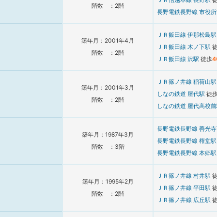
階数 ：2階
長野電鉄長野線
市役
ＪＲ飯田線
伊那松島
築年月：2001年4月
ＪＲ飯田線
木ノ下駅
階数 ：2階
ＪＲ飯田線
沢駅
徒歩
4
ＪＲ篠ノ井線
稲荷山
築年月：2001年3月
しなの鉄道
屋代駅
徒
階数 ：2階
しなの鉄道
屋代高校
長野電鉄長野線
善光
築年月：1987年3月
長野電鉄長野線
権堂
階数 ：3階
長野電鉄長野線
本郷
ＪＲ篠ノ井線
村井駅
築年月：1995年2月
ＪＲ篠ノ井線
平田駅
階数 ：2階
ＪＲ篠ノ井線
広丘駅