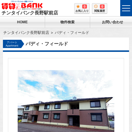
0
0
tog
お気に入り
閲覧履歴
チンタイバンク長野駅前店
me
HOME
物件検索
お問い合わせ
チンタイバンク長野駅前店
パディ・フィールド
アパート
パディ・フィールド
Apartment