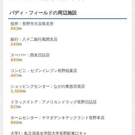
パディ・フィールドの周辺施設
役所：長野市大豆島支所
862
m
銀行：八十二銀行風間支店
240
m
スーパー：西友日詰店
880
m
コンビニ：セブンイレブン長野稲葉店
497
m
ショッピングセンター：ながの東急百貨店
3,509
m
ドラックストア：アメリカンドラッグ長野日詰店
821
m
ホームセンター：ヤマダデンキテックランド長野本店
996
m
大学1：私立清泉女学院大学長野駅東口キャ