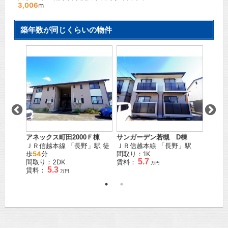
3,006
m
築年数が同じくらいの物件
Ｍ
アネックス町田2000Ｆ棟
サンガーデン若槻 D棟
ゆたか
」駅 徒
ＪＲ信越本線
「
長野
」駅 徒
ＪＲ信越本線
「
長野
」駅
ＪＲ信
歩
54
分
間取り：1K
歩
4
分
5.7
間取り：2DK
賃料：
間取り
万円
5.3
賃料：
賃料：
万円