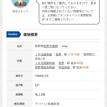
似た物件をご案内しておりますので、是非
一度ご覧になってください。
内見や掲載されていない情報等について
担当スタッフ
は、お気軽に”チンタイバンク長野駅前
店”までご連絡ください！
建物概要
Outline
長野県
長野市
風間
Map
住所
ＪＲ信越本線
「
長野
」駅 バス
14
分 「風間西口」
停歩
2
分
交通
ＪＲ北陸新幹線
「
長野
」駅 徒歩
40
分
長野電鉄長野線
「
市役所前
」駅 徒歩
40
分
1998年2月
築年月
8戸
総戸数
地上2階
総階数
アパート/ 軽量鉄骨
種別/構造