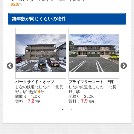
620
m
築年数が同じくらいの物件
山 Ｆ
パークサイド・オッツ
プライマリーコート F棟
プリム
しなの鉄道北しなの
「
北長
しなの鉄道北しなの
「
北長
ＪＲ信
」駅
野
」駅 徒歩
14
分
野
」駅
間取り
間取り：1LDK
間取り：2LDK
賃料：
7.2
7.9
賃料：
賃料：
万円
万円