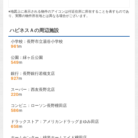
※地図上に表示される物件のアイコンは付近住所に所在することを表すものであ
り、実際の物件所在地とは異なる場合がございます。
ハピネスＡの周辺施設
小学校：長野市立湯谷小学校
961
m
公園：緑ヶ丘公園
549
m
銀行：長野銀行若槻支店
927
m
スーパー：西友長野北店
220
m
コンビニ：ローソン長野檀田店
586
m
ドラックストア：アメリカンドラッグまゆみ田店
658
m
ホームセンター：綿半ホームエイド檀田店