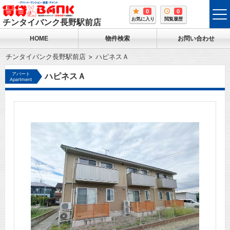
0
0
tog
お気に入り
閲覧履歴
チンタイバンク長野駅前店
me
HOME
物件検索
お問い合わせ
チンタイバンク長野駅前店
ハピネスＡ
アパート
ハピネスＡ
Apartment