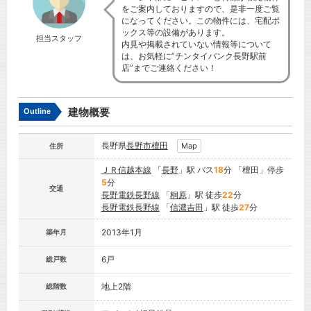
をご案内しておりますので、是非一度ご覧
になってください。この物件には、宅配ボ
ックス等の設備があります。
担当スタッフ
内見や掲載されていない情報等について
は、お気軽に”チンタイバンク長野駅前
店”までご連絡ください！
建物概要
Outline
長野県
長野市
檀田
Map
住所
ＪＲ信越本線
「
長野
」駅 バス
18
分 「檀田」停歩
5
分
交通
長野電鉄長野線
「
桐原
」駅 徒歩
22
分
長野電鉄長野線
「
信濃吉田
」駅 徒歩
27
分
2013年1月
築年月
6戸
総戸数
地上2階
総階数