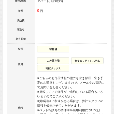
アパート/ 軽量鉄骨
種別/構造
0
円
賃料
共益費
間取り
専有面積
特長
駐輪場
ごみ置き場
セキュリティシステム
設備
宅配ボックス
※こちらのお部屋情報の他にも空き部屋・空き予
定のお部屋もございますので、メールやお電話に
てお問い合わせください。
※掲載している物件がご成約している場合もござ
いますのでご了承ください。
※掲載詳細に相違がある場合は、弊社スタッフの
情報を優先させていただきます。
備考
※ペット相談可の物件や事業用利用については、