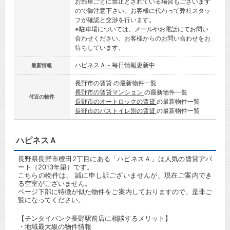
お部屋ごとに禁止とされている場合もございます
ので御注意下さい。お客様に代わって弊社スタッ
フが確認と交渉を行います。
※駐車場については、メールやお電話にてお問い
合わせください。お客様からのお問い合わせをお
待ちしています。
ハピネスＡ - 毎日情報更新中
最新情報
長野市の賃貸
の最新物件一覧
長野市の賃貸マンション
の最新物件一覧
付近の物件
長野市のオートロックの賃貸
の最新物件一覧
長野市のバストイレ別の賃貸
の最新物件一覧
ハピネスＡ
長野県長野市檀田2丁目にある「ハピネスＡ」は人気の賃貸アパ
ート（2013年築）です。
こちらの物件は、 誠に申し訳ございませんが、現在ご案内でき
る空室がございません。
ページ下部に特徴が似た物件をご案内しておりますので、是非ご
覧になってください。
【チンタイバンク長野駅前店に相談するメリット】
・地域最大級の物件情報