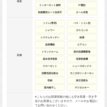
特長
インターネット無料
IT重説
初期費用カード決済可
オール洋室
トイレ(専用)
バス・トイレ別
シャワー
ガスコンロ
システムキッチン
給湯
追焚機能
エアコン
トランクルーム
室内洗濯機置場
設備
温水洗浄便座
浴室乾燥機
クローゼット
シューズボックス
洗髪洗面化粧台
モニタ付インターホン
収納
独立洗面台
室内物干し
デジタルキー
※こちらのお部屋情報の他にも空き部屋・空き予
定のお部屋もございますので、メールやお電話に
てお問い合わせください。