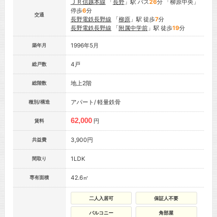
ＪＲ信越本線
「
長野
」駅 バス
26
分 「柳原中央」
停歩
6
分
交通
長野電鉄長野線
「
柳原
」駅 徒歩
7
分
長野電鉄長野線
「
附属中学前
」駅 徒歩
19
分
1996年5月
築年月
4戸
総戸数
地上2階
総階数
アパート/ 軽量鉄骨
種別/構造
62,000
円
賃料
3,900円
共益費
1LDK
間取り
42.6㎡
専有面積
二人入居可
保証人不要
バルコニー
角部屋