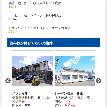
病院：地方独立行政法人長野市民病院
1,611
m
コンビニ：セブンイレブン長野柳原店
461
m
ドラックストア：アメリカンドラッグ柳原店
299
m
築年数が同じくらいの物件
が
シガ第
陽
」駅
長野電
徒歩
1
間取り
賃料：
メゾン根岸
レーベン美里 Ｂ棟
長野電鉄長野線
「
権堂
」駅
ＪＲ信越本線
「
長野
」駅
徒歩
15
分
間取り：1K
4.2
間取り：1DK
賃料：
万円