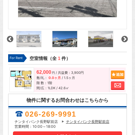
For Rent
空室情報（全
1
件）
62,000
/ 共益費：3,900円
追加
円
敷/礼：
0.0ヶ月
/
1.5ヶ月
階 数：1階
お問
間/広：1LDK / 42.6㎡
物件に関するお問合わせはこちらから
026-269-9991
チンタイバンク長野駅前店
チンタイバンク長野駅前店
営業時間：10:00～18:00