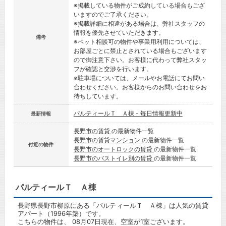
※掲載している物件がご成約している場合もござ
いますのでご了承ください。
※掲載詳細に相違がある場合は、弊社スタッフの
情報を優先させていただきます。
備考
※ペット相談可の物件や事業用利用については、
お部屋ごとに禁止とされている場合もございます
ので御注意下さい。お客様に代わって弊社スタッ
フが確認と交渉を行います。
※駐車場については、メールやお電話にてお問い
合わせください。お客様からのお問い合わせをお
待ちしています。
パルティールＴ Ａ棟 - 毎日情報更新中
最新情報
長野市の賃貸
の最新物件一覧
長野市の賃貸マンション
の最新物件一覧
付近の物件
長野市のオートロックの賃貸
の最新物件一覧
長野市のバストイレ別の賃貸
の最新物件一覧
パルティールＴ Ａ棟
長野県長野市柳原にある「パルティールＴ Ａ棟」は人気の賃貸
アパート（1996年築）です。
こちらの物件は、 08月07日現在、空室が1室ございます。