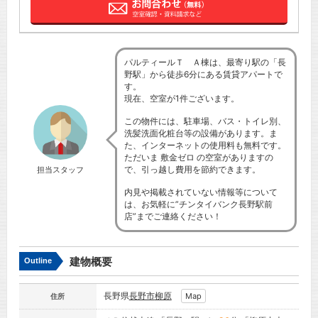
パルティールＴ Ａ棟は、最寄り駅の「長
野駅」から徒歩6分にある賃貸アパートで
す。
現在、空室が1件ございます。
この物件には、駐車場、バス・トイレ別、
洗髪洗面化粧台等の設備があります。ま
た、インターネットの使用料も無料です。
ただいま 敷金ゼロ の空室がありますの
で、引っ越し費用を節約できます。
担当スタッフ
内見や掲載されていない情報等について
は、お気軽に”チンタイバンク長野駅前
店”までご連絡ください！
建物概要
Outline
長野県
長野市
柳原
Map
住所