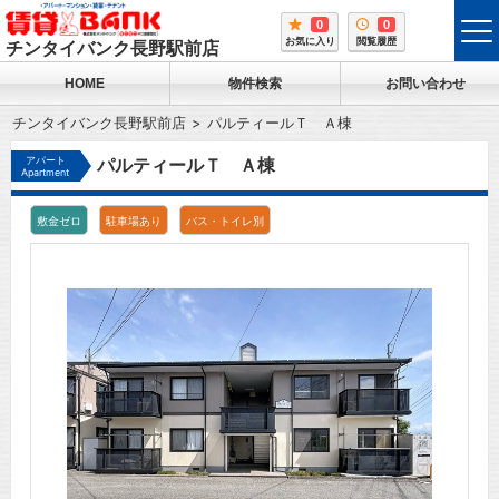
0
0
tog
お気に入り
閲覧履歴
チンタイバンク長野駅前店
me
HOME
物件検索
お問い合わせ
チンタイバンク長野駅前店
パルティールＴ Ａ棟
アパート
パルティールＴ Ａ棟
Apartment
敷金ゼロ
駐車場あり
バス・トイレ別