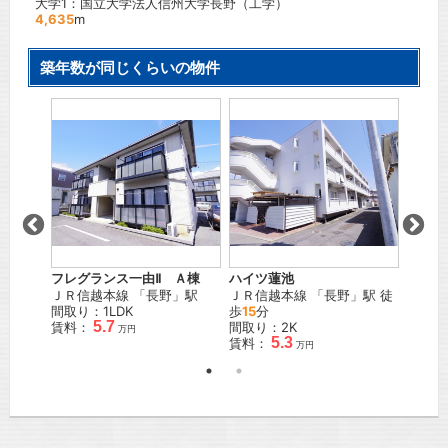
大学1：国立大学法人信州大学長野（工学）
4,635
m
築年数が同じくらいの物件
フレグランス一由Ⅱ Ａ棟
ハイツ蓮池
エクセ
光寺
ＪＲ信越本線
「
長野
」駅
ＪＲ信越本線
「
長野
」駅 徒
ＪＲ信
間取り：1LDK
歩
15
分
間取り
5.7
賃料：
間取り：2K
賃料：
万円
5.3
賃料：
万円