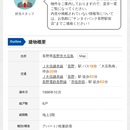
物件をご案内しておりますので、是非一度
ご覧になってください。
内見や掲載されていない情報等について
担当スタッフ
は、お気軽に”チンタイバンク長野駅前
店”までご連絡ください！
建物概要
Outline
長野県
長野市
大豆島
Map
住所
ＪＲ信越本線
「
長野
」駅 バス
18
分 「大豆島南」
停歩
20
分
交通
ＪＲ信越本線
「
長野
」駅 徒歩
62
分
長野電鉄長野線
「
市役所前
」駅 徒歩
62
分
1996年10月
築年月
6戸
総戸数
地上2階
総階数
アパート/ 軽量鉄骨
種別/構造