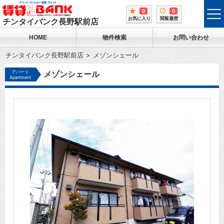
0
0
tog
お気に入り
閲覧履歴
チンタイバンク長野駅前店
me
HOME
物件検索
お問い合わせ
チンタイバンク長野駅前店
メゾンシェール
アパート
メゾンシェール
Apartment