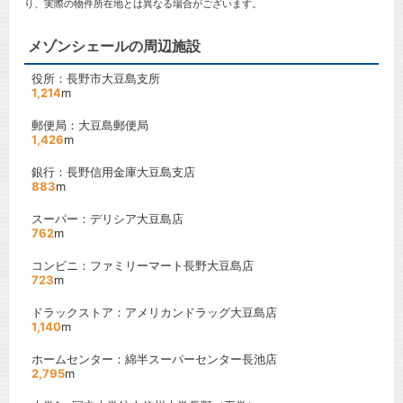
り、実際の物件所在地とは異なる場合がございます。
メゾンシェールの周辺施設
役所：長野市大豆島支所
1,214
m
郵便局：大豆島郵便局
1,426
m
銀行：長野信用金庫大豆島支店
883
m
スーパー：デリシア大豆島店
762
m
コンビニ：ファミリーマート長野大豆島店
723
m
ドラックストア：アメリカンドラッグ大豆島店
1,140
m
ホームセンター：綿半スーパーセンター長池店
2,795
m