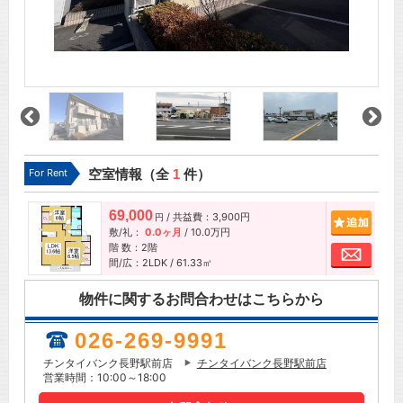
For Rent
空室情報（全
1
件）
69,000
/ 共益費：3,900円
追加
円
敷/礼：
0.0ヶ月
/
10.0万円
階 数：2階
お問
間/広：2LDK / 61.33㎡
物件に関するお問合わせはこちらから
026-269-9991
チンタイバンク長野駅前店
チンタイバンク長野駅前店
営業時間：10:00～18:00