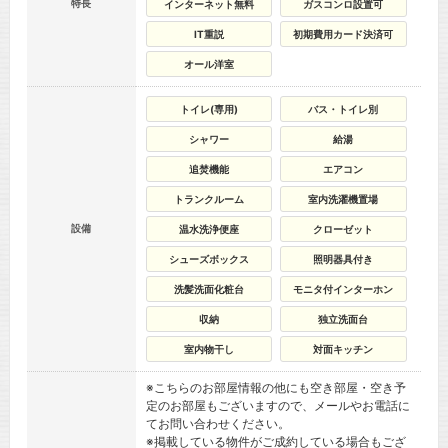
特長
インターネット無料
ガスコンロ設置可
IT重説
初期費用カード決済可
オール洋室
トイレ(専用)
バス・トイレ別
シャワー
給湯
追焚機能
エアコン
トランクルーム
室内洗濯機置場
設備
温水洗浄便座
クローゼット
シューズボックス
照明器具付き
洗髪洗面化粧台
モニタ付インターホン
収納
独立洗面台
室内物干し
対面キッチン
※こちらのお部屋情報の他にも空き部屋・空き予
定のお部屋もございますので、メールやお電話に
てお問い合わせください。
※掲載している物件がご成約している場合もござ