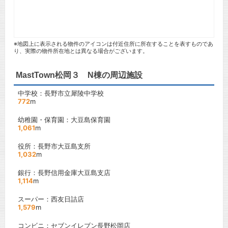
※地図上に表示される物件のアイコンは付近住所に所在することを表すものであ
り、実際の物件所在地とは異なる場合がございます。
MastTown松岡３ N棟の周辺施設
中学校：長野市立犀陵中学校
772
m
幼稚園・保育園：大豆島保育園
1,061
m
役所：長野市大豆島支所
1,032
m
銀行：長野信用金庫大豆島支店
1,114
m
スーパー：西友日詰店
1,579
m
コンビニ：セブンイレブン長野松岡店