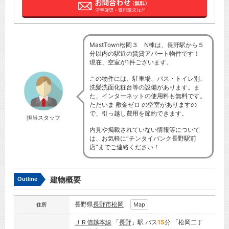
MastTown松岡３ N棟は、長野駅から５
分以内の駅近の賃貸アパート物件です！
現在、空室が1件ございます。
この物件には、駐車場、バス・トイレ別、
洗髪洗面化粧台等の設備があります。ま
た、インターネットの使用料も無料です。
ただいま 敷金ゼロ の空室がありますの
で、引っ越し費用を節約できます。
担当スタッフ
内見や掲載されていない情報等について
は、お気軽に”チンタイバンク長野駅前
店”までご連絡ください！
建物概要
Outline
長野県
長野市
松岡
Map
住所
ＪＲ信越本線
「
長野
」駅 バス
15
分 「松岡二丁