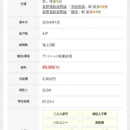
目」停歩
5
分
交通
長野電鉄長野線
「
市役所前
」駅 徒歩
58
分
長野電鉄長野線
「
権堂
」駅 徒歩
64
分
2004年1月
築年月
4戸
総戸数
地上2階
総階数
アパート/ 軽量鉄骨
種別/構造
69,000
円
賃料
3,900円
共益費
2LDK
間取り
61.33㎡
専有面積
二人入居可
保証人不要
バルコニー
角部屋