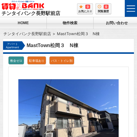
0
0
tog
お気に入り
閲覧履歴
チンタイバンク長野駅前店
me
HOME
物件検索
お問い合わせ
チンタイバンク長野駅前店
MastTown松岡３ N棟
アパート
MastTown松岡３ N棟
Apartment
敷金ゼロ
駐車場あり
バス・トイレ別