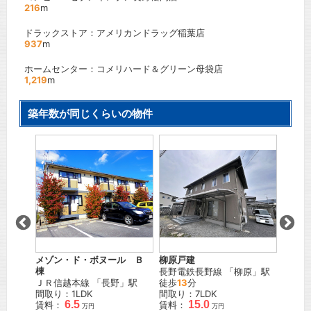
216
m
ドラックストア：アメリカンドラッグ稲葉店
937
m
ホームセンター：コメリハード＆グリーン母袋店
1,219
m
築年数が同じくらいの物件
リビン
」駅
ＪＲ信
間取り
賃料：
メゾン・ド・ボヌール Ｂ
柳原戸建
棟
長野電鉄長野線
「
柳原
」駅
ＪＲ信越本線
「
長野
」駅
徒歩
13
分
間取り：1LDK
間取り：7LDK
6.5
15.0
賃料：
賃料：
万円
万円