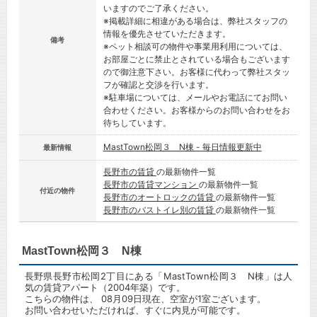
いますのでご了承ください。
※掲載詳細に相違がある場合は、弊社スタッフの
情報を優先させていただきます。
備考
※ペット相談可の物件や事業用利用については、
お部屋ごとに禁止とされている場合もございます
ので御注意下さい。お客様に代わって弊社スタッ
フが確認と交渉を行います。
※駐車場については、メールやお電話にてお問い
合わせください。お客様からのお問い合わせをお
待ちしています。
MastTown松岡３ N棟 - 毎日情報更新中
最新情報
長野市の賃貸
の最新物件一覧
長野市の賃貸マンション
の最新物件一覧
付近の物件
長野市のオートロックの賃貸
の最新物件一覧
長野市のバストイレ別の賃貸
の最新物件一覧
MastTown松岡３ N棟
長野県長野市松岡2丁目にある「MastTown松岡３ N棟」は人
気の賃貸アパート（2004年築）です。
こちらの物件は、 08月09日現在、空室が1室ございます。
お問い合わせいただければ、すぐに内見が可能です。