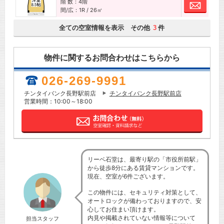
階 数：4階
お問
間/広：1R / 26㎡
全ての空室情報を表示 その他
件
3
物件に関するお問合わせはこちらから
026-269-9991
チンタイバンク長野駅前店
チンタイバンク長野駅前店
営業時間：10:00～18:00
リーベ石堂は、最寄り駅の「市役所前駅」
から徒歩8分にある賃貸マンションです。
現在、空室が6件ございます。
この物件には、セキュリティ対策として、
オートロックが備わっておりますので、安
心してお住まい頂けます。
内見や掲載されていない情報等について
担当スタッフ