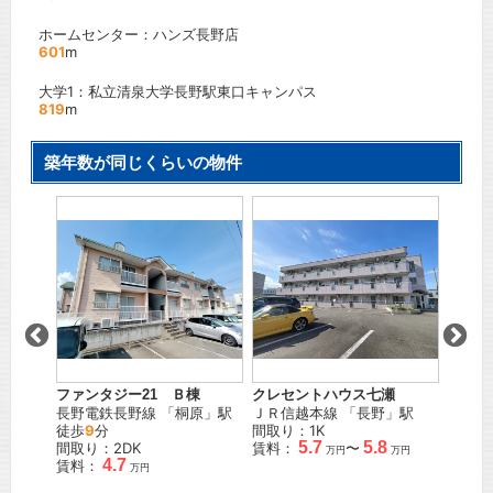
ホームセンター：ハンズ長野店
601
m
大学1：私立清泉大学長野駅東口キャンパス
819
m
築年数が同じくらいの物件
ハイツ
」駅
長野電
徒歩
9
間取り
賃料：
ファンタジー21 Ｂ棟
クレセントハウス七瀬
長野電鉄長野線
「
桐原
」駅
ＪＲ信越本線
「
長野
」駅
徒歩
9
分
間取り：1K
5.7
5.8
間取り：2DK
賃料：
〜
万円
万円
4.7
賃料：
万円