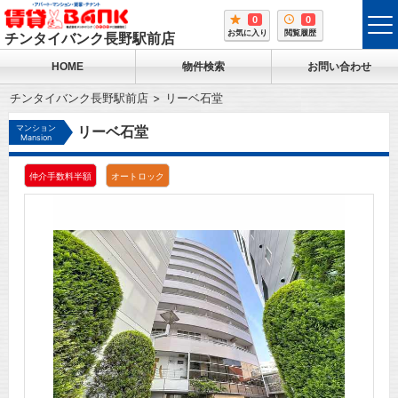
0
0
tog
お気に入り
閲覧履歴
チンタイバンク長野駅前店
me
HOME
物件検索
お問い合わせ
チンタイバンク長野駅前店
リーベ石堂
マンション
リーベ石堂
Mansion
仲介手数料半額
オートロック