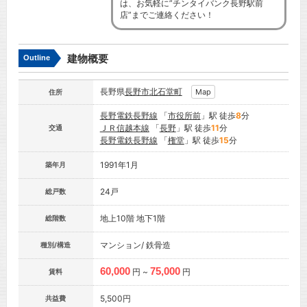
は、お気軽に”チンタイバンク長野駅前
店”までご連絡ください！
建物概要
Outline
長野県
長野市
北石堂町
Map
住所
長野電鉄長野線
「
市役所前
」駅 徒歩
8
分
ＪＲ信越本線
「
長野
」駅 徒歩
11
分
交通
長野電鉄長野線
「
権堂
」駅 徒歩
15
分
1991年1月
築年月
24戸
総戸数
地上10階 地下1階
総階数
マンション/ 鉄骨造
種別/構造
60,000
75,000
円 ~
円
賃料
5,500円
共益費