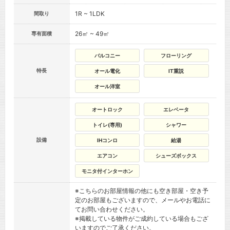
1R ~ 1LDK
間取り
26㎡ ~ 49㎡
専有面積
バルコニー
フローリング
特長
オール電化
IT重説
オール洋室
オートロック
エレベータ
トイレ(専用)
シャワー
設備
IHコンロ
給湯
エアコン
シューズボックス
モニタ付インターホン
※こちらのお部屋情報の他にも空き部屋・空き予
定のお部屋もございますので、メールやお電話に
てお問い合わせください。
※掲載している物件がご成約している場合もござ
いますのでご了承ください。