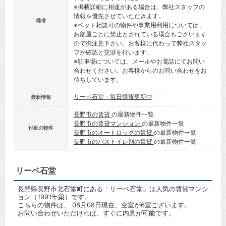
※掲載詳細に相違がある場合は、弊社スタッフの
情報を優先させていただきます。
備考
※ペット相談可の物件や事業用利用については、
お部屋ごとに禁止とされている場合もございます
ので御注意下さい。お客様に代わって弊社スタッ
フが確認と交渉を行います。
※駐車場については、メールやお電話にてお問い
合わせください。お客様からのお問い合わせをお
待ちしています。
リーベ石堂 - 毎日情報更新中
最新情報
長野市の賃貸
の最新物件一覧
長野市の賃貸マンション
の最新物件一覧
付近の物件
長野市のオートロックの賃貸
の最新物件一覧
長野市のバストイレ別の賃貸
の最新物件一覧
リーベ石堂
長野県長野市北石堂町にある「リーベ石堂」は人気の賃貸マンシ
ョン（1991年築）です。
こちらの物件は、 08月08日現在、空室が6室ございます。
お問い合わせいただければ、すぐに内見が可能です。