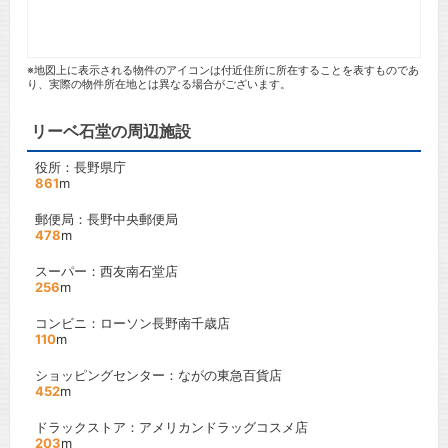
※地図上に表示される物件のアイコンは付近住所に所在することを表すものであ
り、実際の物件所在地とは異なる場合がございます。
リーベ石堂の周辺施設
役所：長野県庁
861
m
郵便局：長野中央郵便局
478
m
スーパー：西友南石堂店
256
m
コンビニ：ローソン長野南千歳店
110
m
ショッピングセンター：ながの東急百貨店
452
m
ドラックストア：アメリカンドラッグコスメ店
203
m