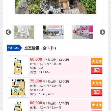
For Rent
空室情報（全
6
件）
60,000
/ 共益費：5,500円
追加
円
敷/礼：
1.0ヶ月
/
2.0ヶ月
階 数：4階
お問
間/広：1R / 26㎡
75,000
/ 共益費：5,500円
追加
円
敷/礼：
1.0ヶ月
/
2.0ヶ月
階 数：8階
お問
間/広：1LDK / 49㎡
60,000
/ 共益費：5,500円
追加
円
敷/礼：
1.0ヶ月
/
2.0ヶ月