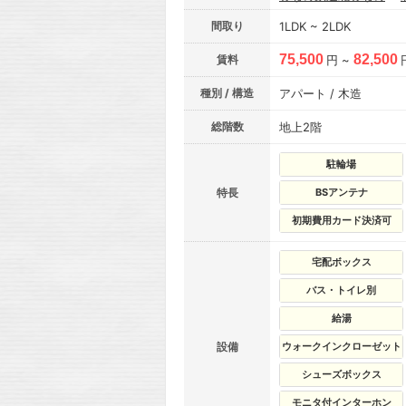
間取り
1LDK ~ 2LDK
75,500
82,500
賃料
円 ~
種別 / 構造
アパート / 木造
総階数
地上2階
駐輪場
特長
BSアンテナ
初期費用カード決済可
宅配ボックス
バス・トイレ別
給湯
設備
ウォークインクローゼット
シューズボックス
モニタ付インターホン