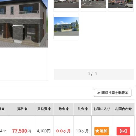
1
/
1
）
≫ 間取り図を非表示
積
賃料
共益費
敷金
礼金
お気に入り
お問合わせ
お
64㎡
77,500
4,100円
0.0ヶ月
1.0ヶ月
円