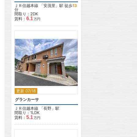
ＪＲ信越本線
「
安茂里
」駅 徒歩
13
分
間取り：2DK
6.1
賃料：
万円
2
更新 07/18
グランカーサ
ＪＲ信越本線
「
長野
」駅
間取り：1LDK
5.1
賃料：
万円