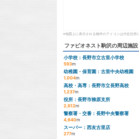
※地図上に表示される物件のアイコンは付近住所
ファビオネスト駒沢の周辺施設
小学校：長野市立古里小学校
593
m
幼稚園・保育園：古里中央幼稚園
1,004
m
高校・高専：長野市立長野高校
1,237
m
役所：長野市柳原支所
2,612
m
警察署・交番：長野中央警察署
4,640
m
スーパー：西友古里店
277
m