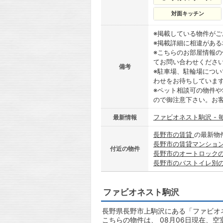
対面キッチン
※掲載している物件が
※掲載詳細に相違があ
※こちらのお部屋情報
てお問い合わせくださ
備考
※駐車場、駐輪場につ
わせをお待ちしていま
※ペット相談可の物件や
ので御注意下さい。お
ファビオネスト駒沢 -
最新情報
長野市の賃貸
の最新物
長野市の賃貸マンショ
付近の物件
長野市のオートロック
長野市のバストイレ別
ファビオネスト駒沢
長野県長野市上駒沢にある「ファビオネ
こちらの物件は、 08月06日現在、