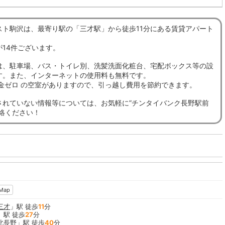
スト駒沢は、最寄り駅の「三才駅」から徒歩11分にある賃貸アパート
が14件ございます。
は、駐車場、バス・トイレ別、洗髪洗面化粧台、宅配ボックス等の設
す。また、インターネットの使用料も無料です。
敷金ゼロ の空室がありますので、引っ越し費用を節約できます。
されていない情報等については、お気軽に”チンタイバンク長野駅前
連絡ください！
Map
三才
」駅 徒歩
11
分
」駅 徒歩
27
分
北長野
」駅 徒歩
40
分