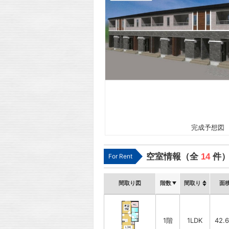
完成予想図
空室情報（全
14
件
For Rent
間取り図
階数
間取り
面
1階
1LDK
42.