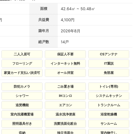
面積
42.64㎡ ~ 50.48㎡
円
共益費
4,100円
築年月
2026年8月
総戸数
14戸
二人入居可
保証人不要
CSアンテナ
フローリング
インターネット無料
IT重説
家賃カード支払い決済可
オール洋室
角部屋
防犯カメラ
ごみ置き場
トイレ(専用)
シャワー
IHコンロ
システムキッチン
追焚機能
エアコン
トランクルーム
室内洗濯機置場
温水洗浄便座
浴室乾燥機
照明器具付き
洗髪洗面化粧台
サンルーム
収納
独立洗面台
室内物干し