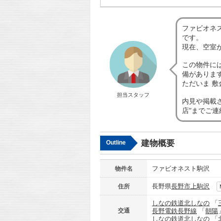
ファビオネ
です。
現在、空室
この物件に
備がありま
ただいま 
担当スタッフ
内見や掲載
店”までご
建物概要
Outline
ファビオネスト駒沢
物件名
長野県
長野市
上駒沢
住所
しなの鉄道北しなの
「
交通
長野電鉄長野線
「
朝陽
しなの鉄道北しなの
「