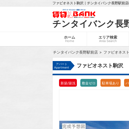
ファビオネスト駒沢｜チンタイバンク長野駅前店(
チンタイバンク長
ホーム
エリア検索
Home
Area Search
チンタイバンク長野駅前店
ファビオネス
アパート
ファビオネスト駒沢
Apartment
新築/築浅
敷金ゼロ
駐車場あり
バ