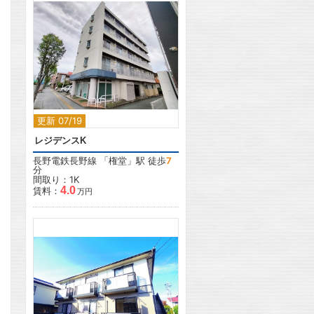
2
更新 07/19
レジデンスK
長野電鉄長野線
「
権堂
」駅 徒歩
7
分
間取り：1K
4.0
賃料：
万円
2