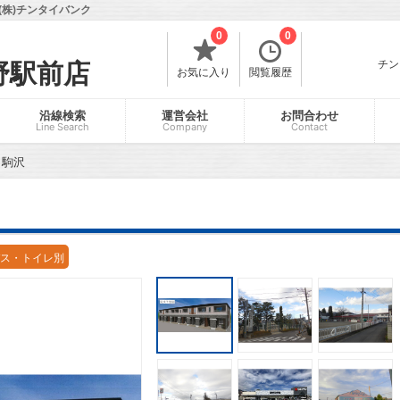
株)チンタイバンク
0
0
チン
野駅前店
お気に入り
閲覧履歴
沿線検索
運営会社
お問合わせ
Line Search
Company
Contact
ト駒沢
ス・トイレ別