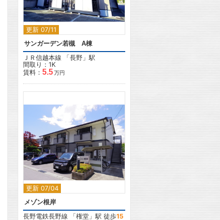
更新 07/11
サンガーデン若槻 A棟
ＪＲ信越本線
「
長野
」駅
間取り：1K
5.5
賃料：
万円
2
更新 07/04
メゾン根岸
長野電鉄長野線
「
権堂
」駅 徒歩
15