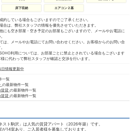
床下収納
エアコン２基
ご成約している場合もございますのでご了承ください。
る場合は、弊社スタッフの情報を優先させていただきます。
の他にも空き部屋・空き予定のお部屋もございますので、メールやお電話に
い。
いては、メールやお電話にてお問い合わせください。お客様からのお問い合
す。
SOHO利用については、お部屋ごとに禁止とされている場合もございます
客様に代わって弊社スタッフが確認と交渉を行います。
 毎日情報更新中
件一覧
ン
の最新物件一覧
の賃貸
の最新物件一覧
の賃貸
の最新物件一覧
スト駒沢」は人気の賃貸アパート（2026年築）です。
空室が14室あり、ご入居者様を募集しております。