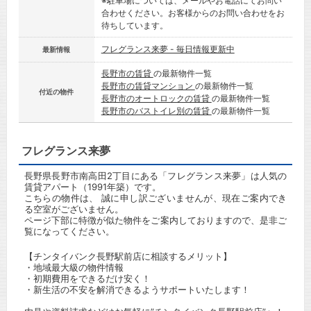
※駐車場については、メールやお電話にてお問い
合わせください。お客様からのお問い合わせをお
待ちしています。
フレグランス来夢 - 毎日情報更新中
最新情報
長野市の賃貸
の最新物件一覧
長野市の賃貸マンション
の最新物件一覧
付近の物件
長野市のオートロックの賃貸
の最新物件一覧
長野市のバストイレ別の賃貸
の最新物件一覧
フレグランス来夢
長野県長野市南高田2丁目にある「フレグランス来夢」は人気の
賃貸アパート（1991年築）です。
こちらの物件は、 誠に申し訳ございませんが、現在ご案内でき
る空室がございません。
ページ下部に特徴が似た物件をご案内しておりますので、是非ご
覧になってください。
【チンタイバンク長野駅前店に相談するメリット】
・地域最大級の物件情報
・初期費用をできるだけ安く！
・新生活の不安を解消できるようサポートいたします！