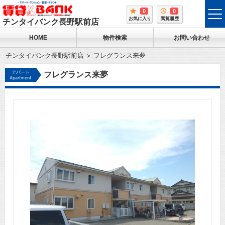
0
0
tog
お気に入り
閲覧履歴
チンタイバンク長野駅前店
me
HOME
物件検索
お問い合わせ
チンタイバンク長野駅前店
フレグランス来夢
アパート
フレグランス来夢
Apartment