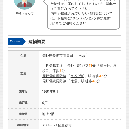
た物件をご案内しておりますので、是非一
度ご覧になってください。
内見や掲載されていない情報等について
担当スタッフ
は、お気軽に”チンタイバンク長野駅前
店”までご連絡ください！
建物概要
Outline
長野県
長野市
南高田
Map
住所
ＪＲ信越本線
「
長野
」駅 バス
11
分 「緑ヶ丘小学
校口」停歩
5
分
交通
長野電鉄長野線
「
市役所前
」駅 徒歩
45
分
長野電鉄長野線
「
権堂
」駅 徒歩
48
分
1991年9月
築年月
6戸
総戸数
地上2階
総階数
アパート/ 軽量鉄骨
種別/構造