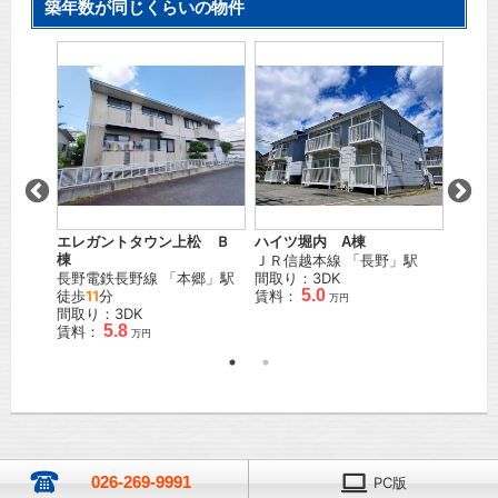
築年数が同じくらいの物件
エレガントタウン上松 Ｂ
ハイツ堀内 A棟
フレグ
」駅 徒
棟
ＪＲ信越本線
「
長野
」駅
ＪＲ篠
長野電鉄長野線
「
本郷
」駅
間取り：3DK
徒歩
5
5.0
徒歩
11
分
賃料：
間取り
万円
間取り：3DK
賃料：
5.8
賃料：
万円
026-269-9991
PC版