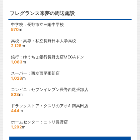
フレグランス来夢の周辺施設
中学校：長野市立三陽中学校
570
m
高校・高専：私立長野日本大学高校
2,128
m
銀行：ゆうちょ銀行長野支店MEGAドン
1,083
m
スーパー：西友西尾張部店
1,028
m
コンビニ：セブンイレブン長野西尾張部店
823
m
ドラックストア：クスリのアオキ南高田店
444
m
ホームセンター：ニトリ長野店
1,292
m