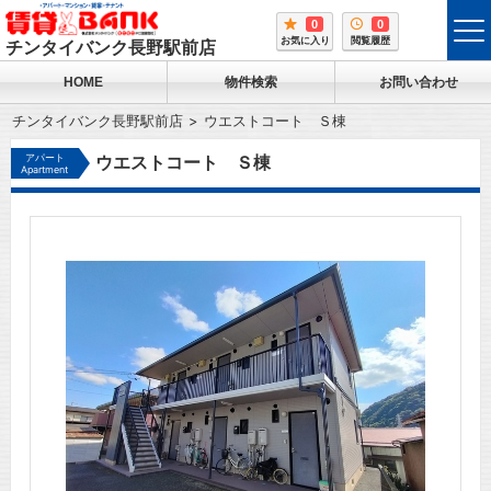
0
0
tog
お気に入り
閲覧履歴
チンタイバンク長野駅前店
me
HOME
物件検索
お問い合わせ
チンタイバンク長野駅前店
ウエストコート Ｓ棟
アパート
ウエストコート Ｓ棟
Apartment