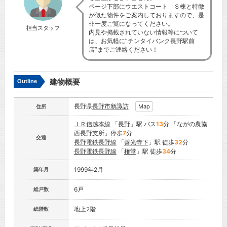
ページ下部にウエストコート Ｓ棟と特徴
が似た物件をご案内しておりますので、是
非一度ご覧になってください。
担当スタッフ
内見や掲載されていない情報等について
は、お気軽に”チンタイバンク長野駅前
店”までご連絡ください！
建物概要
Outline
長野県
長野市
新諏訪
Map
住所
ＪＲ信越本線
「
長野
」駅 バス
13
分 「ながの農協
西長野支所」停歩
7
分
交通
長野電鉄長野線
「
善光寺下
」駅 徒歩
32
分
長野電鉄長野線
「
権堂
」駅 徒歩
34
分
1999年2月
築年月
6戸
総戸数
地上2階
総階数