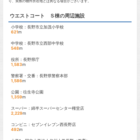
り、実際の物件所在地とは異なる場合がございます。
ウエストコート Ｓ棟の周辺施設
小学校：長野市立加茂小学校
621
m
中学校：長野市立西部中学校
548
m
役所：長野県庁
1,583
m
警察署・交番：長野県警察本部
1,586
m
公園：往生寺公園
1,359
m
スーパー：綿半スーパーセンター権堂店
2,229
m
コンビニ：セブンイレブン西長野店
492
m