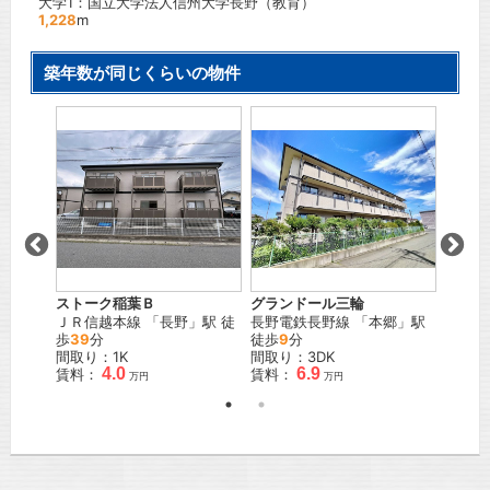
大学1：国立大学法人信州大学長野（教育）
1,228
m
築年数が同じくらいの物件
街
ストーク稲葉Ｂ
グランドール三輪
リバー
」駅
ＪＲ信越本線
「
長野
」駅 徒
長野電鉄長野線
「
本郷
」駅
ＪＲ信
歩
39
分
徒歩
9
分
間取り
間取り：1K
間取り：3DK
賃料：
4.0
6.9
賃料：
賃料：
万円
万円