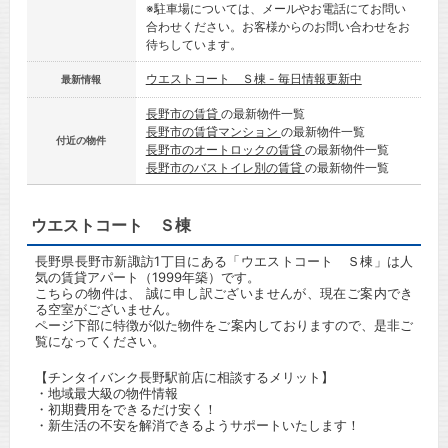
※駐車場については、メールやお電話にてお問い
合わせください。お客様からのお問い合わせをお
待ちしています。
ウエストコート Ｓ棟 - 毎日情報更新中
最新情報
長野市の賃貸
の最新物件一覧
長野市の賃貸マンション
の最新物件一覧
付近の物件
長野市のオートロックの賃貸
の最新物件一覧
長野市のバストイレ別の賃貸
の最新物件一覧
ウエストコート Ｓ棟
長野県長野市新諏訪1丁目にある「ウエストコート Ｓ棟」は人
気の賃貸アパート（1999年築）です。
こちらの物件は、 誠に申し訳ございませんが、現在ご案内でき
る空室がございません。
ページ下部に特徴が似た物件をご案内しておりますので、是非ご
覧になってください。
【チンタイバンク長野駅前店に相談するメリット】
・地域最大級の物件情報
・初期費用をできるだけ安く！
・新生活の不安を解消できるようサポートいたします！