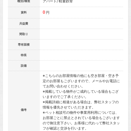
アパート/ 軽量鉄骨
種別/構造
0
円
賃料
共益費
間取り
専有面積
特長
設備
※こちらのお部屋情報の他にも空き部屋・空き予
定のお部屋もございますので、メールやお電話に
てお問い合わせください。
※掲載している物件がご成約している場合もござ
いますのでご了承ください。
※掲載詳細に相違がある場合は、弊社スタッフの
情報を優先させていただきます。
備考
※ペット相談可の物件や事業用利用については、
お部屋ごとに禁止とされている場合もございます
ので御注意下さい。お客様に代わって弊社スタッ
フが確認と交渉を行います。