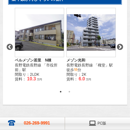
棟
ベルメゾン若里 N棟
メゾン光和
メゾン
原
」駅
長野電鉄長野線
「
市役所
長野電鉄長野線
「
権堂
」駅
号
前
」駅
徒歩
11
分
しなの
間取り：2LDK
間取り：2K
野
」駅
10.3
6.0
賃料：
賃料：
間取り
万円
万円
賃料：
026-269-9991
PC版