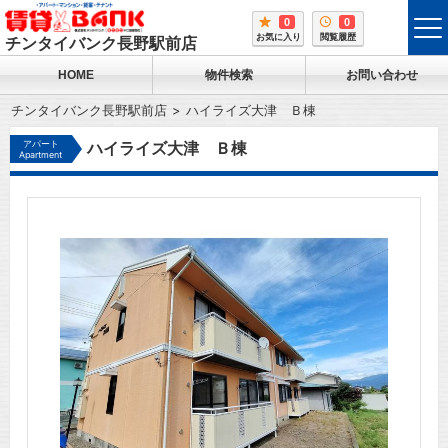
0
0
tog
お気に入り
閲覧履歴
チンタイバンク長野駅前店
me
HOME
物件検索
お問い合わせ
チンタイバンク長野駅前店
ハイライズ大津 Ｂ棟
アパート
ハイライズ大津 Ｂ棟
Apartment