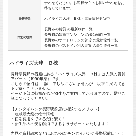
合わせください。お客様からのお問い合わせをお
待ちしています。
ハイライズ大津 Ｂ棟 - 毎日情報更新中
最新情報
長野市の賃貸
の最新物件一覧
長野市の賃貸マンション
の最新物件一覧
付近の物件
長野市のオートロックの賃貸
の最新物件一覧
長野市のバストイレ別の賃貸
の最新物件一覧
ハイライズ大津 Ｂ棟
長野県長野市石渡にある「ハイライズ大津 Ｂ棟」は人気の賃貸
アパート（1990年築）です。
こちらの物件は、 誠に申し訳ございませんが、現在ご案内でき
る空室がございません。
ページ下部に特徴が似た物件をご案内しておりますので、是非ご
覧になってください。
【チンタイバンク長野駅前店に相談するメリット】
・地域最大級の物件情報
・初期費用をできるだけ安く！
・新生活の不安を解消できるようサポートいたします！
内見や資料請求などはお気軽に”チンタイバンク長野駅前店”へ！