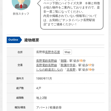
ページ下部にハイライズ大津 Ｂ棟と特徴
が似た物件をご案内しておりますので、是
非一度ご覧になってください。
担当スタッフ
内見や掲載されていない情報等について
は、お気軽に”チンタイバンク長野駅前
店”までご連絡ください！
建物概要
Outline
長野県
長野市
石渡
Map
住所
長野電鉄長野線
「
朝陽
」駅 徒歩
15
分
長野電鉄長野線
「
附属中学前
」駅 徒歩
17
分
交通
しなの鉄道北しなの
「
北長野
」駅 徒歩
19
分
1990年11月
築年月
4戸
総戸数
地上2階
総階数
アパート/ 軽量鉄骨
種別/構造