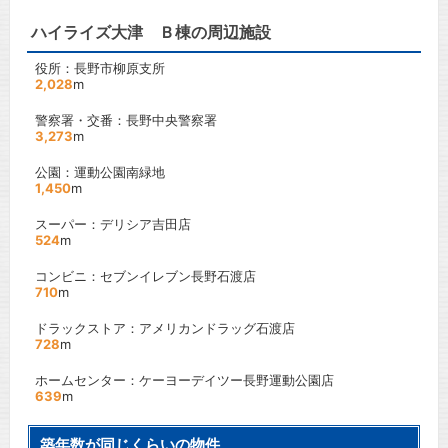
ハイライズ大津 Ｂ棟の周辺施設
役所：長野市柳原支所
2,028
m
警察署・交番：長野中央警察署
3,273
m
公園：運動公園南緑地
1,450
m
スーパー：デリシア吉田店
524
m
コンビニ：セブンイレブン長野石渡店
710
m
ドラックストア：アメリカンドラッグ石渡店
728
m
ホームセンター：ケーヨーデイツー長野運動公園店
639
m
築年数が同じくらいの物件