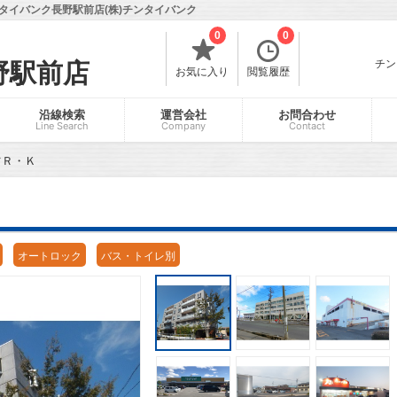
タイバンク長野駅前店(株)チンタイバンク
0
0
チン
野駅前店
お気に入り
閲覧履歴
沿線検索
運営会社
お問合わせ
Line Search
Company
Contact
ツＲ・Ｋ
オートロック
バス・トイレ別