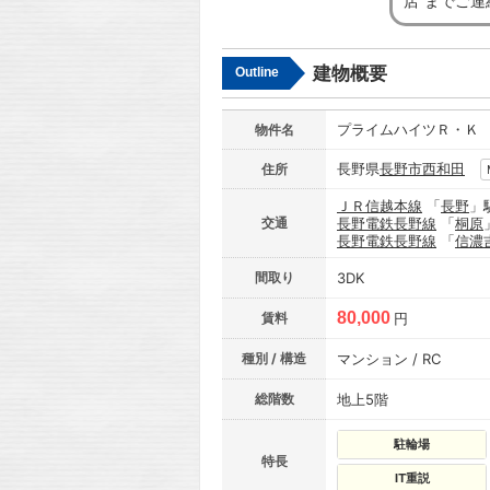
店”までご
建物概要
Outline
プライムハイツＲ・Ｋ
物件名
長野県
長野市
西和田
住所
ＪＲ信越本線
「
長野
」
交通
長野電鉄長野線
「
桐原
長野電鉄長野線
「
信濃
間取り
3DK
80,000
賃料
円
種別 / 構造
マンション / RC
総階数
地上5階
駐輪場
特長
IT重説