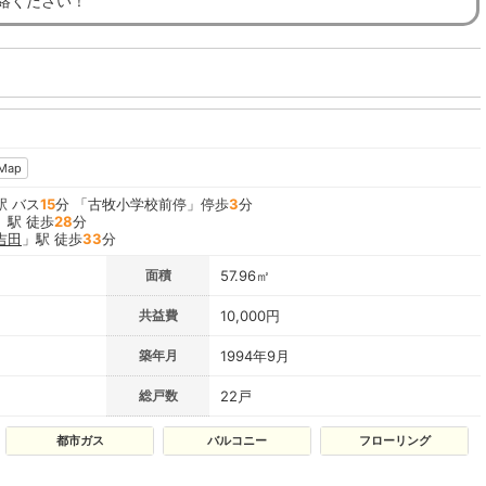
連絡ください！
Map
駅 バス
15
分 「古牧小学校前停」停歩
3
分
」駅 徒歩
28
分
吉田
」駅 徒歩
33
分
面積
57.96㎡
共益費
10,000円
築年月
1994年9月
総戸数
22戸
都市ガス
バルコニー
フローリング