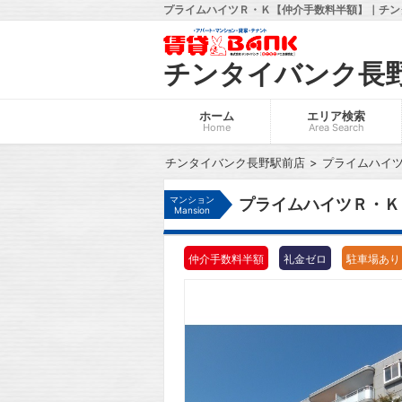
プライムハイツＲ・Ｋ【仲介手数料半額】｜チン
チンタイバンク長
ホーム
エリア検索
Home
Area Search
チンタイバンク長野駅前店
プライムハイ
マンション
プライムハイツＲ・Ｋ
Mansion
仲介手数料半額
礼金ゼロ
駐車場あり