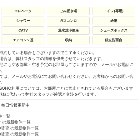
エレベータ
ごみ置き場
トイレ(専用)
シャワー
ガスコンロ
給湯
CATV
温水洗浄便座
シューズボックス
エアコン２基
収納
独立洗面台
ご成約している場合もございますのでご了承ください。
る場合は、弊社スタッフの情報を優先させていただきます。
の他にも空き部屋・空き予定のお部屋もございますので、メールやお電話に
い。
いては、メールやお電話にてお問い合わせください。お客様からのお問い合
す。
SOHO利用については、お部屋ごとに禁止とされている場合もございます
客様に代わって弊社スタッフが確認と交渉を行います。
- 毎日情報更新中
件一覧
ン
の最新物件一覧
の賃貸
の最新物件一覧
の賃貸
の最新物件一覧