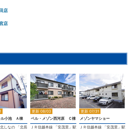
田店
宮店
2
2
2
1
更新 08/03
更新 07/31
ール小池 Ａ棟
ベル・メゾン西河原 Ｃ棟
メゾンヤマショー
北しなの
「
北長
ＪＲ信越本線
「
安茂里
」駅
ＪＲ信越本線
「
安茂里
」駅