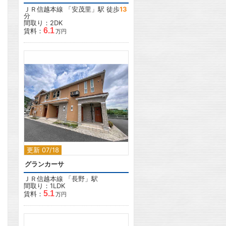
ＪＲ信越本線
「
安茂里
」駅 徒歩
13
分
間取り：2DK
6.1
賃料：
万円
2
更新 07/18
グランカーサ
ＪＲ信越本線
「
長野
」駅
間取り：1LDK
5.1
賃料：
万円