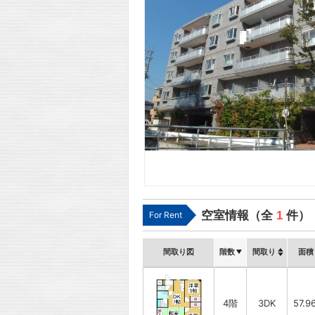
空室情報（全
1
件）
For Rent
間取り図
階数
間取り
面積
4階
3DK
57.9