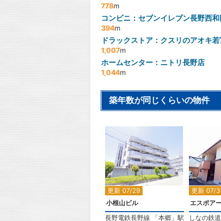
778
m
コンビニ：セブンイレブン長野西和
394
m
ドラックストア：クスリのアオキ若
1,007
m
ホームセンター：ニトリ長野店
1,044
m
築年数が同じくらいの物件
2
2
更新 07/29
更新 07/3
小根山ビル
エスポア
長野電鉄長野線
「
本郷
」駅
しなの鉄道