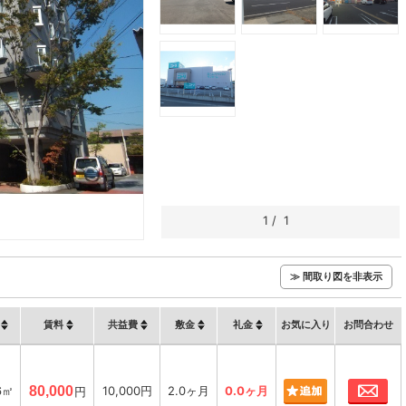
1
/
1
≫ 間取り図を非表示
賃料
共益費
敷金
礼金
お気に入り
お問合わせ
お
6㎡
80,000
10,000円
2.0ヶ月
0.0ヶ月
円