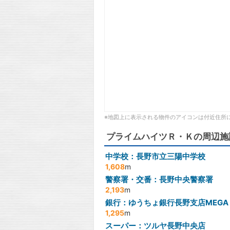
※地図上に表示される物件のアイコンは付近住所
プライムハイツＲ・Ｋの周辺施
中学校：長野市立三陽中学校
1,608
m
警察署・交番：長野中央警察署
2,193
m
銀行：ゆうちょ銀行長野支店MEGA
1,295
m
スーパー：ツルヤ長野中央店