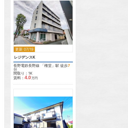
2
更新 07/19
レジデンスK
長野電鉄長野線
「
権堂
」駅 徒歩
7
分
間取り：1K
4.0
賃料：
万円
2