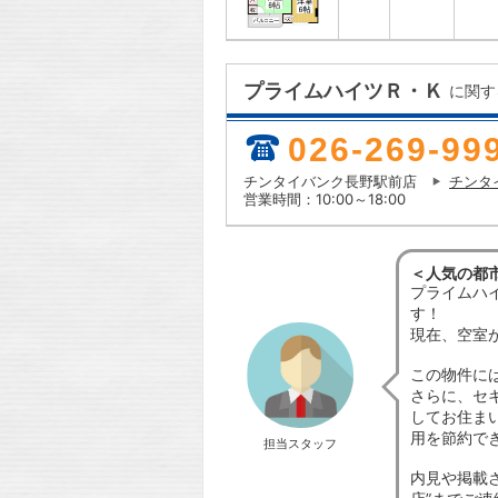
プライムハイツＲ・Ｋ
に関す
026-269-99
チンタイバンク長野駅前店
チンタ
営業時間：10:00～18:00
＜人気の都市
プライムハ
す！
現在、空室
この物件に
さらに、セ
してお住ま
用を節約で
担当スタッフ
内見や掲載