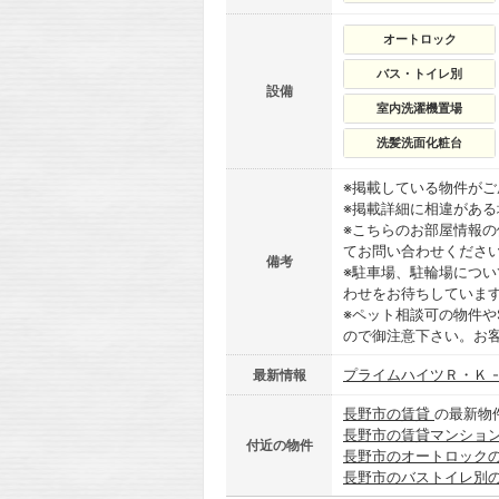
オートロック
バス・トイレ別
設備
室内洗濯機置場
洗髪洗面化粧台
※掲載している物件が
※掲載詳細に相違があ
※こちらのお部屋情報
てお問い合わせくださ
備考
※駐車場、駐輪場につ
わせをお待ちしていま
※ペット相談可の物件や
ので御注意下さい。お
プライムハイツＲ・Ｋ 
最新情報
長野市の賃貸
の最新物
長野市の賃貸マンショ
付近の物件
長野市のオートロック
長野市のバストイレ別