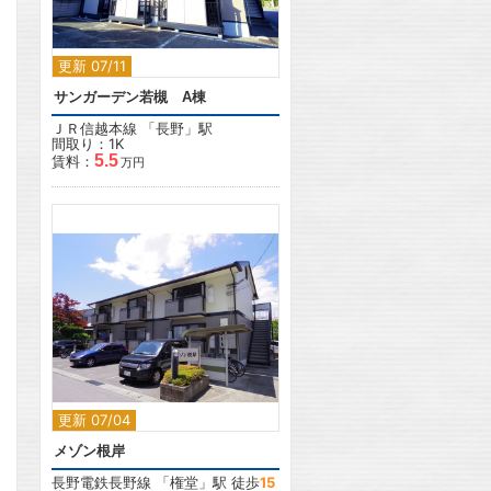
更新 07/11
サンガーデン若槻 A棟
ＪＲ信越本線
「
長野
」駅
間取り：1K
5.5
賃料：
万円
2
更新 07/04
メゾン根岸
長野電鉄長野線
「
権堂
」駅 徒歩
15