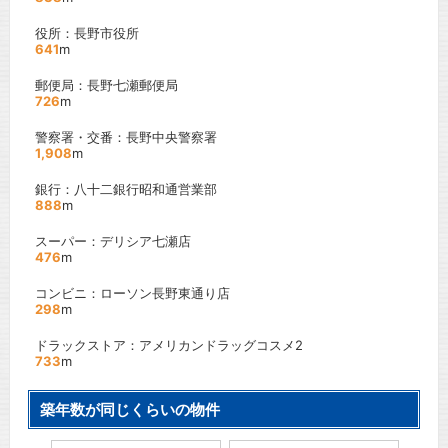
役所：長野市役所
641
m
郵便局：長野七瀬郵便局
726
m
警察署・交番：長野中央警察署
1,908
m
銀行：八十二銀行昭和通営業部
888
m
スーパー：デリシア七瀬店
476
m
コンビニ：ローソン長野東通り店
298
m
ドラックストア：アメリカンドラッグコスメ2
733
m
築年数が同じくらいの物件