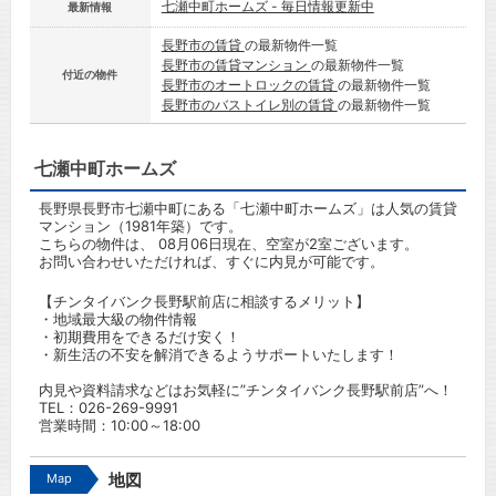
七瀬中町ホームズ - 毎日情報更新中
最新情報
長野市の賃貸
の最新物件一覧
長野市の賃貸マンション
の最新物件一覧
付近の物件
長野市のオートロックの賃貸
の最新物件一覧
長野市のバストイレ別の賃貸
の最新物件一覧
七瀬中町ホームズ
長野県長野市七瀬中町にある「七瀬中町ホームズ」は人気の賃貸
マンション（1981年築）です。
こちらの物件は、 08月06日現在、空室が2室ございます。
お問い合わせいただければ、すぐに内見が可能です。
【チンタイバンク長野駅前店に相談するメリット】
・地域最大級の物件情報
・初期費用をできるだけ安く！
・新生活の不安を解消できるようサポートいたします！
内見や資料請求などはお気軽に”チンタイバンク長野駅前店”へ！
TEL：
026-269-9991
営業時間：10:00～18:00
Map
地図