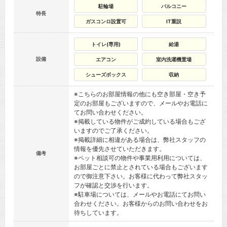
駐輪場
バルコニー
特長
ガスコンロ設置可
IT重説
トイレ(専用)
給湯
設備
エアコン
室内洗濯機置場
シューズボックス
収納
※こちらのお部屋情報の他にも空き部屋・空き予
定のお部屋もございますので、メールやお電話に
てお問い合わせください。
※掲載している物件がご成約している場合もござ
いますのでご了承ください。
※掲載詳細に相違がある場合は、弊社スタッフの
情報を優先させていただきます。
備考
※ペット相談可の物件や事業用利用については、
お部屋ごとに禁止とされている場合もございます
ので御注意下さい。お客様に代わって弊社スタッ
フが確認と交渉を行います。
※駐車場については、メールやお電話にてお問い
合わせください。お客様からのお問い合わせをお
待ちしています。