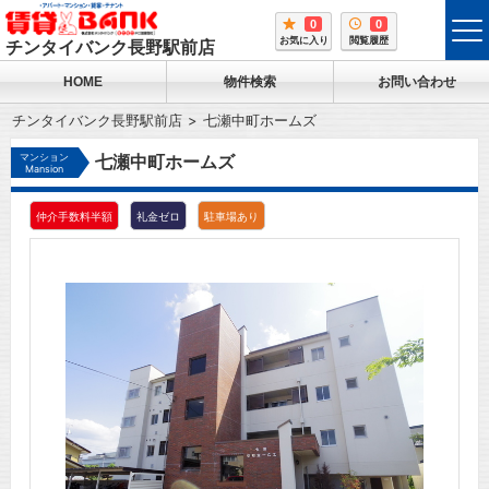
0
0
tog
お気に入り
閲覧履歴
チンタイバンク長野駅前店
me
HOME
物件検索
お問い合わせ
チンタイバンク長野駅前店
七瀬中町ホームズ
マンション
七瀬中町ホームズ
Mansion
仲介手数料半額
礼金ゼロ
駐車場あり