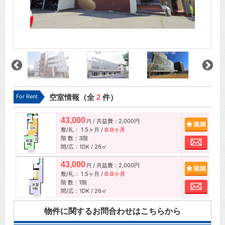
For Rent
空室情報（全
2
件）
43,000
/ 共益費：2,000円
追加
円
敷/礼：
1.5ヶ月
/
0.0ヶ月
階 数：3階
お問
間/広：1DK / 26㎡
43,000
/ 共益費：2,000円
追加
円
敷/礼：
1.5ヶ月
/
0.0ヶ月
階 数：1階
お問
間/広：1DK / 26㎡
物件に関するお問合わせはこちらから