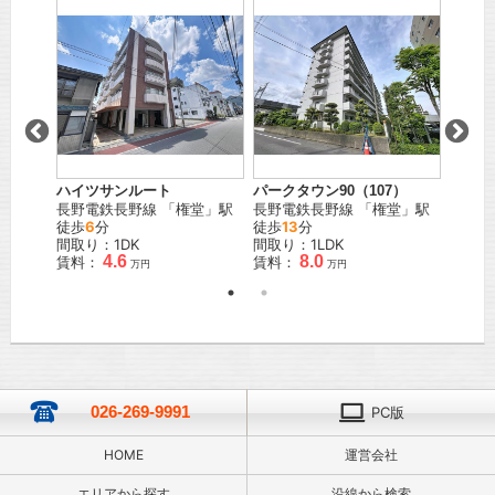
」駅
ハイツサンルート
パークタウン90（107）
メゾン
長野電鉄長野線
「
権堂
」駅
長野電鉄長野線
「
権堂
」駅
ＪＲ篠
徒歩
6
分
徒歩
13
分
歩
5
分
間取り：1DK
間取り：1LDK
間取り
4.6
8.0
賃料：
賃料：
賃料：
万円
万円
026-269-9991
PC版
HOME
運営会社
エリアから探す
沿線から検索