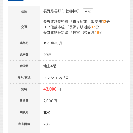
長野県
長野市
七瀬中町
Map
住所
長野電鉄長野線
「
市役所前
」駅 徒歩
12
分
ＪＲ信越本線
「
長野
」駅 徒歩
15
分
交通
長野電鉄長野線
「
権堂
」駅 徒歩
18
分
1981年10月
築年月
20戸
総戸数
地上4階
総階数
マンション/ RC
種別/構造
43,000
円
賃料
2,000円
共益費
1DK
間取り
26㎡
専有面積