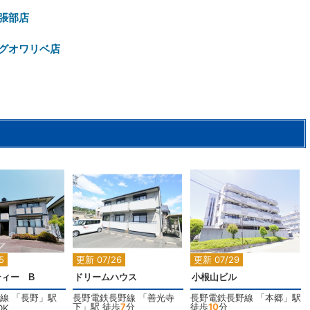
張部店
グオワリベ店
2
2
2
2
5
更新 07/26
更新 07/29
ィー B
ドリームハウス
小根山ビル
線
「
長野
」駅
長野電鉄長野線
「
善光寺
長野電鉄長野線
「
本郷
」駅
下
」駅 徒歩
7
分
徒歩
10
分
DK