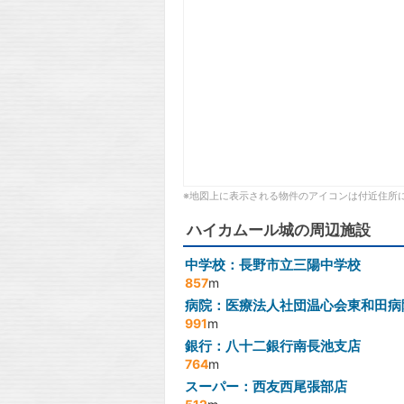
※地図上に表示される物件のアイコンは付近住所
ハイカムール城の周辺施設
中学校：長野市立三陽中学校
857
m
病院：医療法人社団温心会東和田病
991
m
銀行：八十二銀行南長池支店
764
m
スーパー：西友西尾張部店