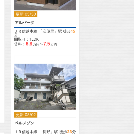
更新 05/30
アルバーダ
ＪＲ信越本線
「
安茂里
」駅 徒歩
15
分
間取り：1LDK
6.8
7.5
賃料：
〜
万円
万円
2
更新 08/02
ベルメゾン
ＪＲ信越本線
「
長野
」駅 徒歩
23
分