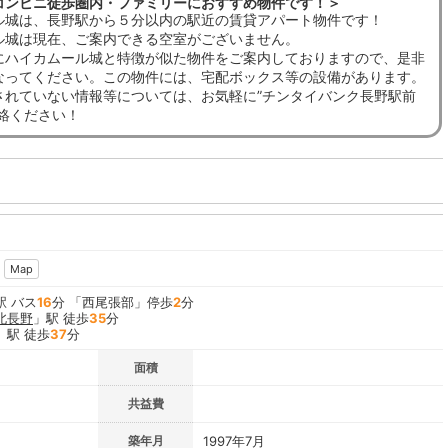
コンビニ徒歩圏内・ファミリーにおすすめ物件です！＞
ル城は、長野駅から５分以内の駅近の賃貸アパート物件です！
ル城は現在、ご案内できる空室がございません。
にハイカムール城と特徴が似た物件をご案内しておりますので、是非
なってください。この物件には、宅配ボックス等の設備があります。
されていない情報等については、お気軽に”チンタイバンク長野駅前
連絡ください！
Map
駅 バス
16
分 「西尾張部」停歩
2
分
北長野
」駅 徒歩
35
分
」駅 徒歩
37
分
面積
共益費
築年月
1997年7月