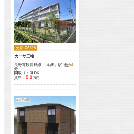
2
更新 06/26
カーサ三輪
長野電鉄長野線
「
本郷
」駅 徒歩
4
分
間取り：3LDK
5.0
賃料：
万円
2
2