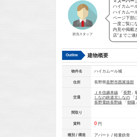
＜スーパー
ハイカムー
ハイカムー
ページ下部
一度ご覧に
内見や掲載
担当スタッフ
店”までご
建物概要
Outline
ハイカムール城
物件名
長野県
長野市
西尾張部
住所
ＪＲ信越本線
「
長野
」
交通
しなの鉄道北しなの
「
長野電鉄長野線
「
朝陽
間取り
0
賃料
円
種別 / 構造
アパート / 軽量鉄骨