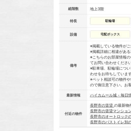
総階数
地上3階
特長
駐輪場
設備
宅配ボックス
※掲載している物件が
※掲載詳細に相違があ
※こちらのお部屋情報
てお問い合わせくださ
備考
※駐車場、駐輪場につ
わせをお待ちしていま
※ペット相談可の物件や
ので御注意下さい。お
ハイカムール城 - 毎日
最新情報
長野市の賃貸
の最新物
長野市の賃貸マンショ
付近の物件
長野市のオートロック
長野市のバストイレ別