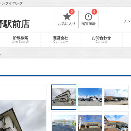
チンタイバンク
0
0
チン
野駅前店
お気に入り
閲覧履歴
沿線検索
運営会社
お問合わせ
Line Search
Company
Contact
城