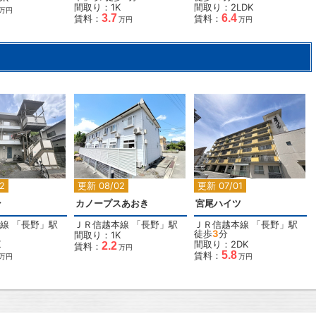
間取り：1K
間取り：2LDK
万円
3.7
6.4
賃料：
賃料：
万円
万円
2
2
2
2
更新 08/02
更新 07/01
ン
カノープスあおき
宮尾ハイツ
線
「
長野
」駅
ＪＲ信越本線
「
長野
」駅
ＪＲ信越本線
「
長野
」駅
徒歩
3
分
間取り：1K
K
間取り：2DK
2.2
賃料：
万円
5.8
賃料：
万円
万円