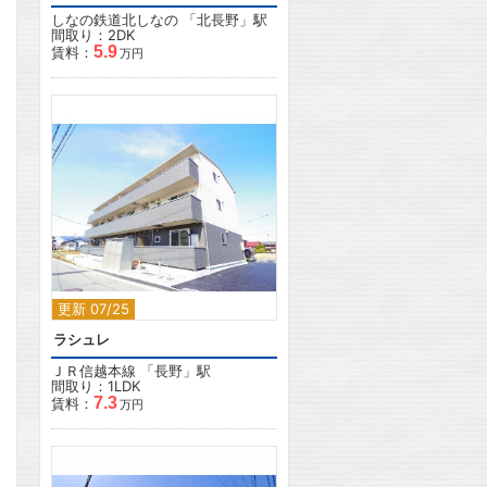
しなの鉄道北しなの
「
北長野
」駅
間取り：2DK
5.9
賃料：
万円
2
更新 07/25
ラシュレ
ＪＲ信越本線
「
長野
」駅
間取り：1LDK
7.3
賃料：
万円