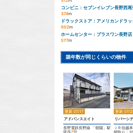
512
m
コンビニ：セブンイレブン長野西尾
374
m
ドラックストア：アメリカンドラッ
502
m
ホームセンター：プラスワン長野店
577
m
築年数が同じくらいの物件
2
更新 07/17
更新 07/2
アドバンスエイト
リバーシテ
長野電鉄長野線
「
朝陽
」駅
ＪＲ信越本
徒歩
7
分
間取り：2