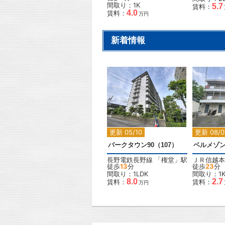
間取り：1K
5.7
賃料：
4.0
賃料：
万円
新着情報
2
更新 05/10
更新 08/0
パークタウン90（107）
ベルメゾ
長野電鉄長野線
「
権堂
」駅
ＪＲ信越本
徒歩
13
分
徒歩
23
分
間取り：1LDK
間取り：1
8.0
2.7
賃料：
賃料：
万円