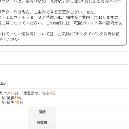
ボラタ Ｂは、最寄り駅の「長野駅」から徒歩9分にある賃貸アパー
ボラタ Ｂは現在、ご案内できる空室がございません。
にトミユウ・ボラタ Ｂと特徴が似た物件をご案内しておりますの
度ご覧になってください。この物件には、宅配ボックス等の設備があ
されていない情報等については、お気軽に”チンタイバンク長野駅前
連絡ください！
Map
駅 バス
15
分 「犀北団地」停歩
9
分
」駅 徒歩
11
分
」駅 徒歩
49
分
面積
共益費