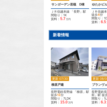
サンガーデン若槻 D棟
ゆたかビ
ＪＲ信越本線
「
長野
」駅
ＪＲ信越本
徒歩
4
分
間取り：1K
間取り：1D
5.7
賃料：
万円
6.5
賃料：
新着情報
2
更新 07/30
更新 08/0
柳原戸建
プランヴ
長野電鉄長野線
「
柳原
」駅
長野電鉄長
徒歩
13
分
前
」駅 徒
間取り：7LDK
間取り：1L
15.0
6.3
賃料：
賃料：
万円