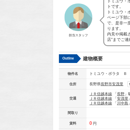
トミユウ・
トです。
トミユウ・
ページ下部
で、是非一
ります。
内見や掲載
担当スタッフ
店”までご
建物概要
Outline
トミユウ・ボラタ Ｂ
物件名
長野県
長野市
安茂里
住所
ＪＲ信越本線
「
長野
」
交通
ＪＲ信越本線
「
安茂里
ＪＲ信越本線
「
川中島
間取り
0
賃料
円