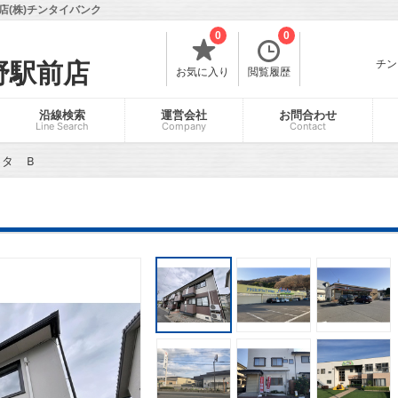
(株)チンタイバンク
0
0
チン
野駅前店
お気に入り
閲覧履歴
沿線検索
運営会社
お問合わせ
Line Search
Company
Contact
ラタ Ｂ