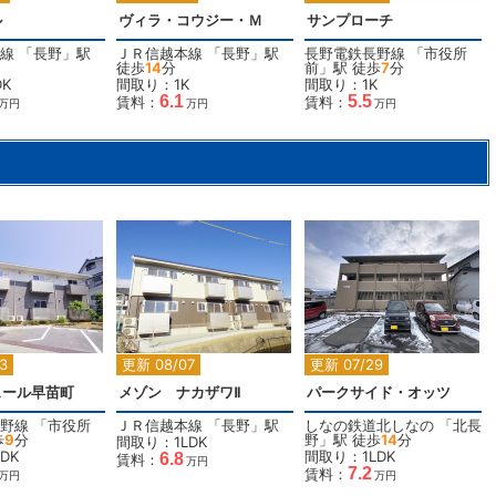
ル
ヴィラ・コウジー・Ｍ
サンプローチ
線
「
長野
」駅
ＪＲ信越本線
「
長野
」駅
長野電鉄長野線
「
市役所
徒歩
14
分
前
」駅 徒歩
7
分
K
間取り：1K
間取り：1K
6.1
5.5
賃料：
賃料：
万円
万円
万円
2
2
2
3
更新 08/07
更新 07/29
ェール早苗町
メゾン ナカザワⅡ
パークサイド・オッツ
野線
「
市役所
ＪＲ信越本線
「
長野
」駅
しなの鉄道北しなの
「
北長
歩
9
分
野
」駅 徒歩
14
分
間取り：1LDK
DK
間取り：1LDK
6.8
賃料：
万円
7.2
賃料：
万円
万円