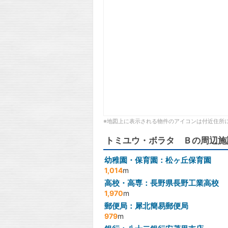
※地図上に表示される物件のアイコンは付近住所
トミユウ・ボラタ Ｂの周辺施
幼稚園・保育園：松ヶ丘保育園
1,014
m
高校・高専：長野県長野工業高校
1,970
m
郵便局：犀北簡易郵便局
979
m