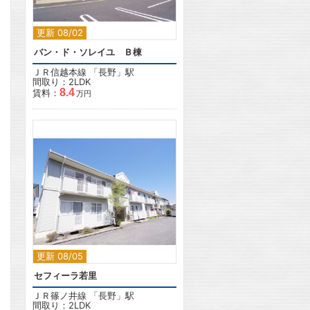
更新 08/02
バン・ド・ソレイユ Ｂ棟
ＪＲ信越本線
「
長野
」駅
間取り：2LDK
8.4
賃料：
万円
2
更新 08/05
セフィーラ若里
ＪＲ篠ノ井線
「
長野
」駅
間取り：2LDK