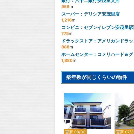
銀行：八十二銀行安茂里支店
956
m
スーパー：デリシア安茂里店
1,216
m
コンビニ：セブンイレブン安茂里駅
775
m
ドラックストア：アメリカンドラッ
888
m
ホームセンター：コメリハード＆グ
1,880
m
築年数が同じくらいの物件
2
更新 08/06
更新 07/3