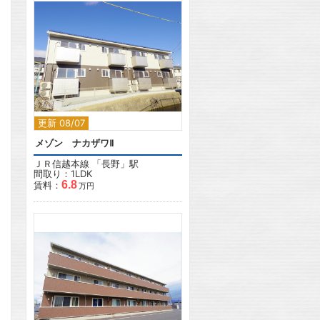
2
更新 08/07
メゾン ナカザワⅡ
ＪＲ信越本線
「
長野
」駅
間取り：1LDK
6.8
賃料：
万円
2