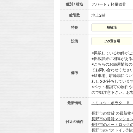
種別 / 構造
アパート / 軽量鉄骨
総階数
地上2階
特長
駐輪場
設備
ごみ置き場
※掲載している物件が
※掲載詳細に相違があ
※こちらのお部屋情報
てお問い合わせくださ
備考
※駐車場、駐輪場につ
わせをお待ちしていま
※ペット相談可の物件や
ので御注意下さい。お
トミユウ・ボラタ Ｂ 
最新情報
長野市の賃貸
の最新物
長野市の賃貸マンショ
付近の物件
長野市のオートロック
長野市のバストイレ別