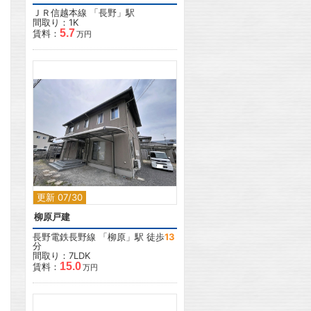
ＪＲ信越本線
「
長野
」駅
間取り：1K
5.7
賃料：
万円
2
更新 07/30
柳原戸建
長野電鉄長野線
「
柳原
」駅 徒歩
13
分
間取り：7LDK
15.0
賃料：
万円