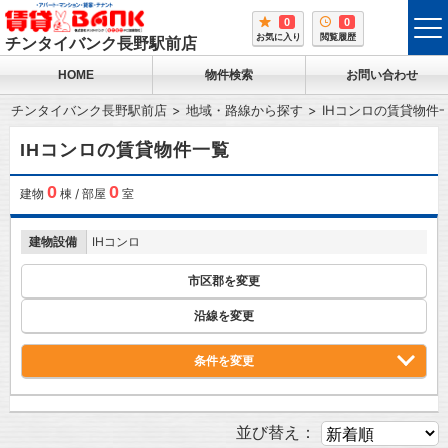
0
0
tog
お気に入り
閲覧履歴
チンタイバンク長野駅前店
me
HOME
物件検索
お問い合わせ
チンタイバンク長野駅前店
地域・路線から探す
IHコンロの賃貸物件
IHコンロの賃貸物件一覧
0
0
建物
棟 / 部屋
室
建物設備
IHコンロ
市区郡を変更
沿線を変更
条件を変更
並び替え：