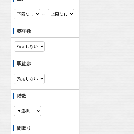
～
築年数
駅徒歩
階数
間取り