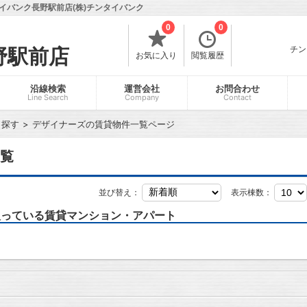
イバンク長野駅前店(株)チンタイバンク
0
0
チン
野駅前店
お気に入り
閲覧履歴
沿線検索
運営会社
お問合わせ
Line Search
Company
Contact
ら探す
デザイナーズの賃貸物件一覧ページ
覧
並び替え：
表示棟数：
扱っている賃貸マンション・アパート