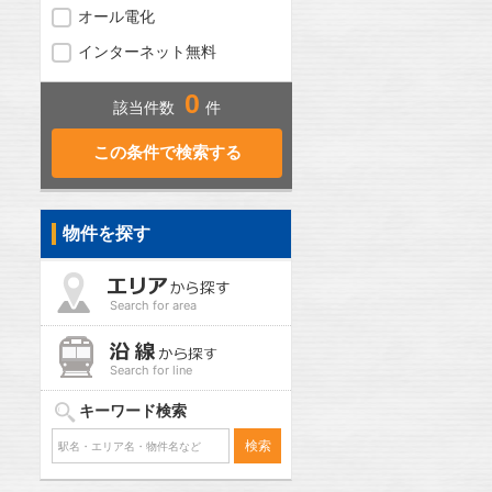
オール電化
インターネット無料
0
該当件数
件
物件を探す
Search for area
Search for line
キーワード検索