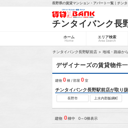
長野県の賃貸マンション・アパート一覧｜チンタ
チンタイバンク長
ホーム
エリア検索
Home
Area Search
チンタイバンク長野駅前店
地域・路線か
デザイナーズの賃貸物件一
0
0
建物
棟 / 部屋
室
チンタイバンク長野駅前店が取り
長野市
上水内郡飯綱町
0
建物
棟中 0～0棟表示