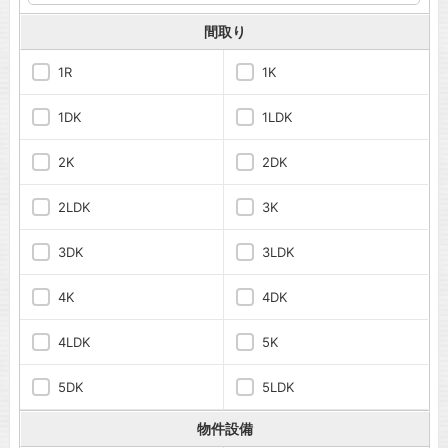
間取り
1R
1K
1DK
1LDK
2K
2DK
2LDK
3K
3DK
3LDK
4K
4DK
4LDK
5K
5DK
5LDK
物件設備