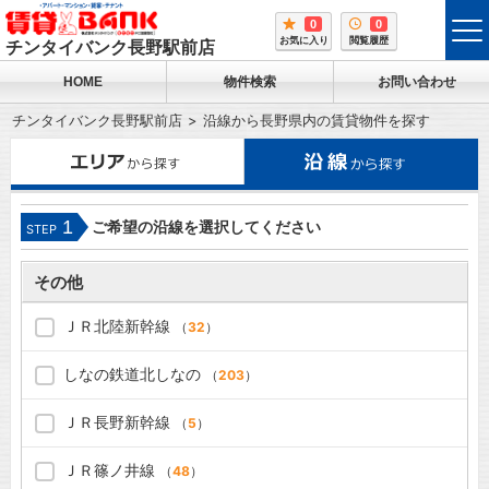
0
0
tog
お気に入り
閲覧履歴
チンタイバンク長野駅前店
me
HOME
物件検索
お問い合わせ
チンタイバンク長野駅前店
沿線から長野県内の賃貸物件を探す
1
ご希望の沿線を選択してください
STEP
その他
ＪＲ北陸新幹線
（
32
）
しなの鉄道北しなの
（
203
）
ＪＲ長野新幹線
（
5
）
ＪＲ篠ノ井線
（
48
）