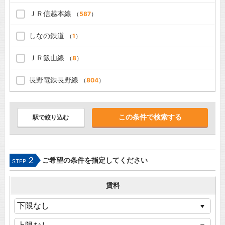
ＪＲ信越本線
（
587
）
しなの鉄道
（
1
）
ＪＲ飯山線
（
8
）
長野電鉄長野線
（
804
）
駅で絞り込む
2
ご希望の条件を指定してください
STEP
賃料