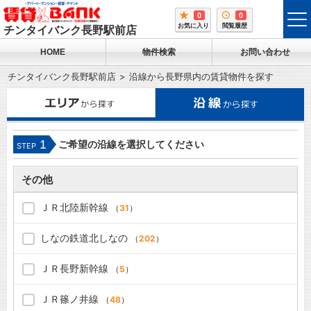
0
0
tog
お気に入り
閲覧履歴
チンタイバンク長野駅前店
me
HOME
物件検索
お問い合わせ
チンタイバンク長野駅前店
沿線から長野県内の賃貸物件を探す
1
ご希望の沿線を選択してください
STEP
その他
ＪＲ北陸新幹線
（
31
）
しなの鉄道北しなの
（
202
）
ＪＲ長野新幹線
（
5
）
ＪＲ篠ノ井線
（
48
）