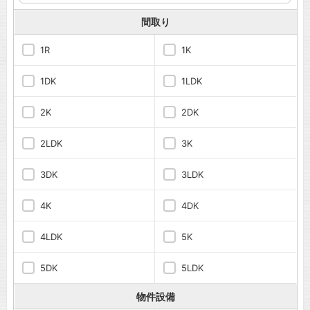
間取り
1R
1K
1DK
1LDK
2K
2DK
2LDK
3K
3DK
3LDK
4K
4DK
4LDK
5K
5DK
5LDK
物件設備