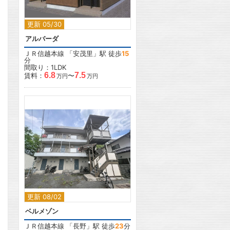
更新 05/30
アルバーダ
ＪＲ信越本線
「
安茂里
」駅 徒歩
15
分
間取り：1LDK
6.8
7.5
賃料：
〜
万円
万円
2
更新 08/02
ベルメゾン
ＪＲ信越本線
「
長野
」駅 徒歩
23
分