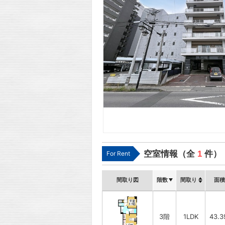
空室情報（全
1
件）
For Rent
間取り図
階数
間取り
面積
3階
1LDK
43.