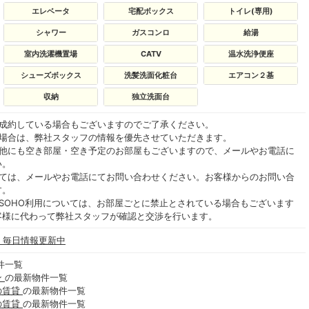
エレベータ
宅配ボックス
トイレ(専用)
シャワー
ガスコンロ
給湯
室内洗濯機置場
CATV
温水洗浄便座
シューズボックス
洗髪洗面化粧台
エアコン２基
収納
独立洗面台
ご成約している場合もございますのでご了承ください。
る場合は、弊社スタッフの情報を優先させていただきます。
の他にも空き部屋・空き予定のお部屋もございますので、メールやお電話に
い。
いては、メールやお電話にてお問い合わせください。お客様からのお問い合
す。
SOHO利用については、お部屋ごとに禁止とされている場合もございます
客様に代わって弊社スタッフが確認と交渉を行います。
- 毎日情報更新中
件一覧
ン
の最新物件一覧
の賃貸
の最新物件一覧
の賃貸
の最新物件一覧