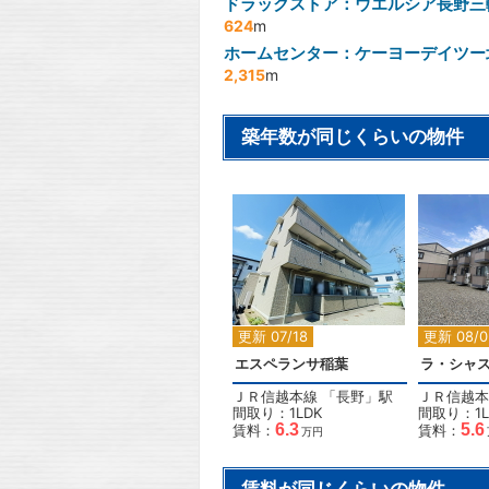
ドラックストア：ウエルシア長野三
624
m
ホームセンター：ケーヨーデイツー
2,315
m
築年数が同じくらいの物件
2
更新 07/18
更新 08/0
エスペランサ稲葉
ラ・シャス
ＪＲ信越本線
「
長野
」駅
ＪＲ信越本
間取り：1LDK
間取り：1L
6.3
5.6
賃料：
賃料：
万円