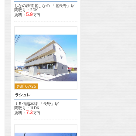
しなの鉄道北しなの
「
北長野
」駅
間取り：2DK
5.9
賃料：
万円
2
更新 07/25
ラシュレ
ＪＲ信越本線
「
長野
」駅
間取り：1LDK
7.3
賃料：
万円