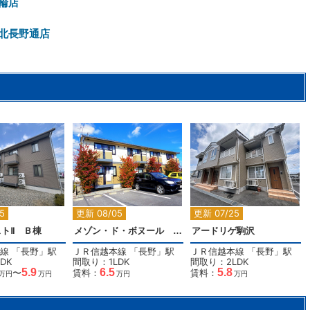
輪店
北長野通店
2
2
2
5
更新 08/05
更新 07/25
トⅡ Ｂ棟
メゾン・ド・ボヌール Ｂ棟
アードリゲ駒沢
線
「
長野
」駅
ＪＲ信越本線
「
長野
」駅
ＪＲ信越本線
「
長野
」駅
DK
間取り：1LDK
間取り：2LDK
5.9
6.5
5.8
〜
賃料：
賃料：
万円
万円
万円
万円