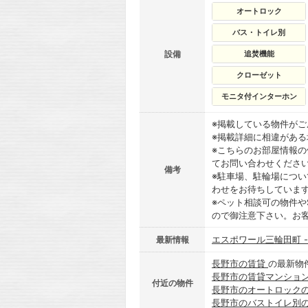
オートロック
バス・トイレ別
設備
追焚機能
クローゼット
モニタ付インターホン
※掲載している物件が
※掲載詳細に相違があ
※こちらのお部屋情報
てお問い合わせくださ
備考
※駐車場、駐輪場につ
わせをお待ちしていま
※ペット相談可の物件や
ので御注意下さい。お
エスポワール三輪田町 
最新情報
長野市の賃貸
の最新物
長野市の賃貸マンショ
付近の物件
長野市のオートロック
長野市のバストイレ別