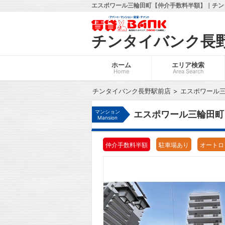
エスポワール三輪田町【仲介手数料半額】｜チン
チンタイバンク長
ホーム
エリア検索
Home
Area Search
チンタイバンク長野駅前店
エスポワール
マンション
エスポワール三輪田町
Mansion
仲介手数料半額
駐車場あり
オートロ