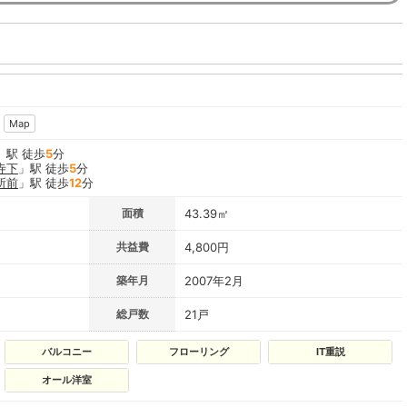
Map
」駅 徒歩
5
分
寺下
」駅 徒歩
5
分
所前
」駅 徒歩
12
分
面積
43.39㎡
共益費
4,800円
築年月
2007年2月
総戸数
21戸
バルコニー
フローリング
IT重説
オール洋室