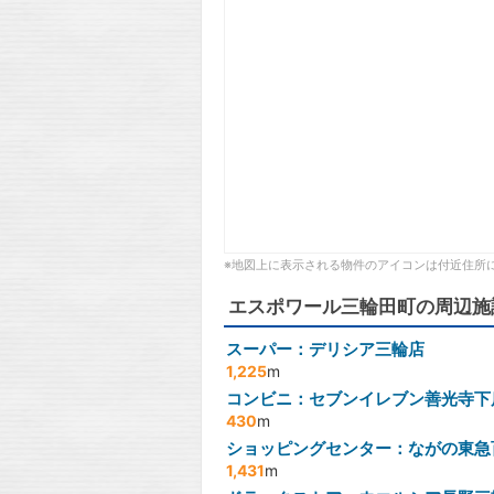
※地図上に表示される物件のアイコンは付近住所
エスポワール三輪田町の周辺施
スーパー：デリシア三輪店
1,225
m
コンビニ：セブンイレブン善光寺下
430
m
ショッピングセンター：ながの東急
1,431
m