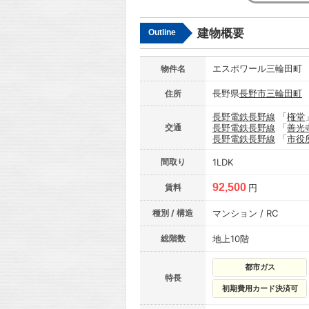
建物概要
Outline
エスポワール三輪田町
物件名
長野県
長野市
三輪田町
住所
長野電鉄長野線
「
権堂
交通
長野電鉄長野線
「
善光
長野電鉄長野線
「
市役
間取り
1LDK
92,500
賃料
円
種別 / 構造
マンション / RC
総階数
地上10階
都市ガス
特長
初期費用カード決済可