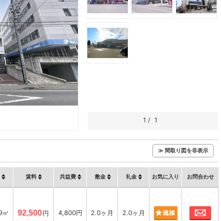
1
/
1
≫ 間取り図を非表示
賃料
共益費
敷金
礼金
お気に入り
お問合わせ
お
39㎡
92,500
4,800円
2.0ヶ月
2.0ヶ月
円