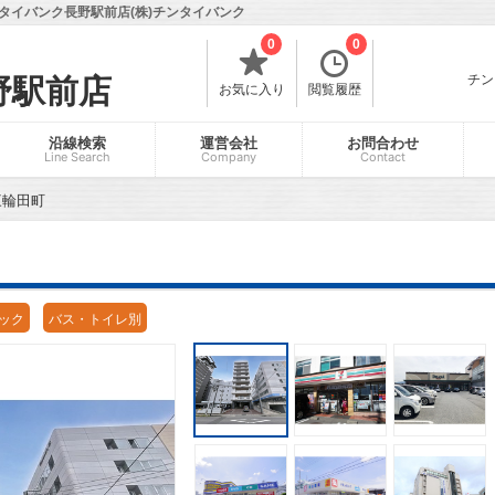
タイバンク長野駅前店(株)チンタイバンク
0
0
チン
野駅前店
お気に入り
閲覧履歴
沿線検索
運営会社
お問合わせ
Line Search
Company
Contact
三輪田町
ック
バス・トイレ別