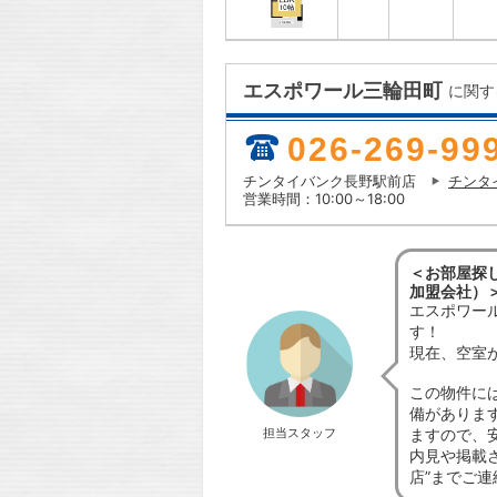
エスポワール三輪田町
に関す
026-269-99
チンタイバンク長野駅前店
チンタ
営業時間：10:00～18:00
＜お部屋探し
加盟会社）
エスポワー
す！
現在、空室
この物件に
備がありま
担当スタッフ
ますので、
内見や掲載
店”までご