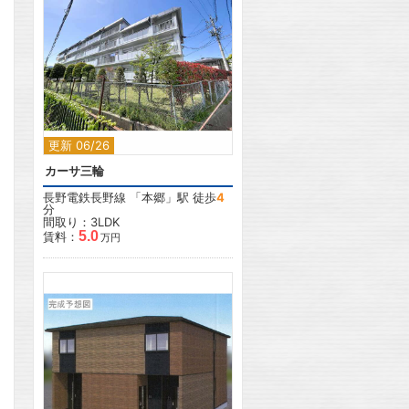
2
更新 06/26
カーサ三輪
長野電鉄長野線
「
本郷
」駅 徒歩
4
分
間取り：3LDK
5.0
賃料：
万円
2
2