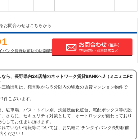
るお問合わせはこちらから
91
イバンク長野駅前店の店舗情報
なら、長野県内24店舗のネットワーク賃貸BANKへ♪（ミニミニFC
＞
ル三輪田町は、権堂駅から５分以内の駅近の賃貸マンション物件で
が1件ございます。
は、駐車場、バス・トイレ別、洗髪洗面化粧台、宅配ボックス等の設
す。さらに、セキュリティ対策として、オートロックが備わっており
安心してお住まい頂けます。
されていない情報等については、お気軽に”チンタイバンク長野駅前
連絡ください！