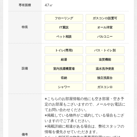
47㎡
専有面積
フローリング
ガスコンロ設置可
特長
IT重説
オール洋室
ペット相談
バルコニー
トイレ(専用)
バス・トイレ別
給湯
追焚機能
設備
室内洗濯機置場
温水洗浄便座
収納
独立洗面台
シャワー
ガスコンロ
※こちらのお部屋情報の他にも空き部屋・空き予
定のお部屋もございますので、メールやお電話に
てお問い合わせください。
※掲載している物件がご成約している場合もござ
いますのでご了承ください。
※掲載詳細に相違がある場合は、弊社スタッフの
情報を優先させていただきます。
備考