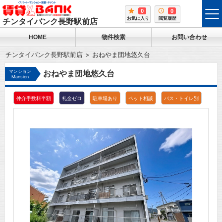
0
0
tog
お気に入り
閲覧履歴
チンタイバンク長野駅前店
me
HOME
物件検索
お問い合わせ
チンタイバンク長野駅前店
おねやま団地悠久台
マンション
おねやま団地悠久台
Mansion
仲介手数料半額
礼金ゼロ
駐車場あり
ペット相談
バス・トイレ別