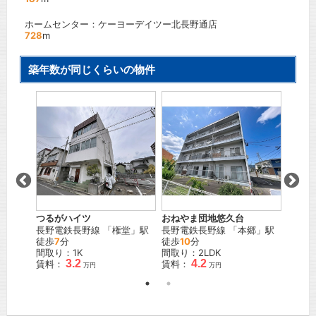
ホームセンター：ケーヨーデイツー北長野通店
728
m
築年数が同じくらいの物件
旧本城
平柴台
しなの
郷
」駅
野
」駅
間取り
賃料：
つるがハイツ
おねやま団地悠久台
長野電鉄長野線
「
権堂
」駅
長野電鉄長野線
「
本郷
」駅
徒歩
7
分
徒歩
10
分
間取り：1K
間取り：2LDK
3.2
4.2
賃料：
賃料：
万円
万円