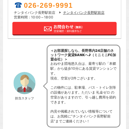
026-269-9991
チンタイバンク長野駅前店
チンタイバンク長野駅前店
営業時間：10:00～18:00
＜お部屋探しなら、長野県内24店舗のネ
ットワーク賃貸BANKへ♪（ミニミニFC加
盟会社）＞
おねやま団地悠久台は、最寄り駅の「本郷
駅」から徒歩10分にある賃貸マンションで
す。
現在、空室が2件ございます。
この物件には、駐車場、バス・トイレ別等
の設備があります。ただいま 礼金ゼロ の
空室がありますので、引っ越し費用を節約
担当スタッフ
できます。
内見や掲載されていない情報等について
は、お気軽に”チンタイバンク長野駅前
店”までご連絡ください！