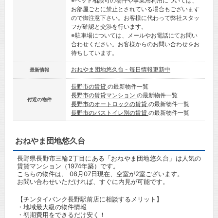
※ペット相談可の物件や事業用利用については、
お部屋ごとに禁止とされている場合もございます
ので御注意下さい。お客様に代わって弊社スタッ
フが確認と交渉を行います。
※駐車場については、メールやお電話にてお問い
合わせください。お客様からのお問い合わせをお
待ちしています。
おねやま団地悠久台 - 毎日情報更新中
最新情報
長野市の賃貸
の最新物件一覧
長野市の賃貸マンション
の最新物件一覧
付近の物件
長野市のオートロックの賃貸
の最新物件一覧
長野市のバストイレ別の賃貸
の最新物件一覧
おねやま団地悠久台
長野県長野市三輪2丁目にある「おねやま団地悠久台」は人気の
賃貸マンション（1974年築）です。
こちらの物件は、 08月07日現在、空室が2室ございます。
お問い合わせいただければ、すぐに内見が可能です。
【チンタイバンク長野駅前店に相談するメリット】
・地域最大級の物件情報
・初期費用をできるだけ安く！