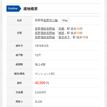
建物概要
Outline
長野県
長野市
三輪
Map
住所
長野電鉄長野線
「
本郷
」駅 徒歩
10
分
長野電鉄長野線
「
桐原
」駅 徒歩
14
分
交通
長野電鉄長野線
「
善光寺下
」駅 徒歩
19
分
1974年5月
築年月
12戸
総戸数
地上4階
総階数
マンション/ RC
種別/構造
42,000
円
賃料
2,000円
共益費
2LDK
間取り