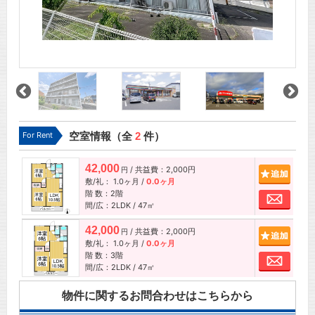
For Rent
空室情報（全
2
件）
42,000
/ 共益費：2,000円
追加
円
敷/礼：
1.0ヶ月
/
0.0ヶ月
階 数：2階
お問
間/広：2LDK / 47㎡
42,000
/ 共益費：2,000円
追加
円
敷/礼：
1.0ヶ月
/
0.0ヶ月
階 数：3階
お問
間/広：2LDK / 47㎡
物件に関するお問合わせはこちらから