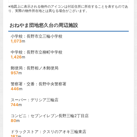
※地図上に表示される物件のアイコンは付近住所に所在することを表すものであ
り、実際の物件所在地とは異なる場合がございます。
おねやま団地悠久台の周辺施設
小学校：長野市立三輪小学校
1,073
m
中学校：長野市立柳町中学校
1,426
m
郵便局：長野相ノ木郵便局
957
m
警察署・交番：長野中央警察署
446
m
スーパー：デリシア三輪店
744
m
コンビニ：セブンイレブン長野三輪2丁目店
80
m
ドラックストア：クスリのアオキ三輪東店
187
m