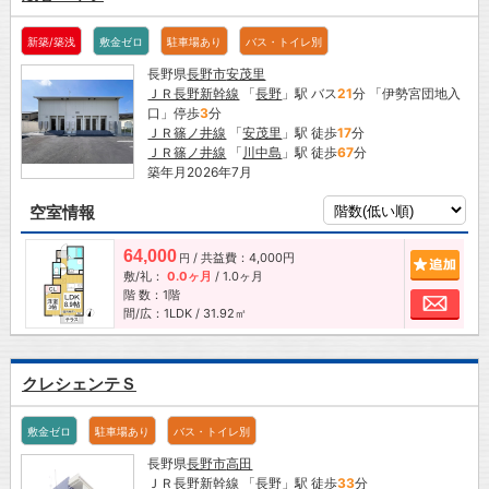
新築/築浅
敷金ゼロ
駐車場あり
バス・トイレ別
長野県
長野市
安茂里
ＪＲ長野新幹線
「
長野
」駅 バス
21
分 「伊勢宮団地入
口」停歩
3
分
ＪＲ篠ノ井線
「
安茂里
」駅 徒歩
17
分
ＪＲ篠ノ井線
「
川中島
」駅 徒歩
67
分
築年月2026年7月
空室情報
64,000
/ 共益費：4,000円
追加
円
敷/礼：
0.0ヶ月
/
1.0ヶ月
階 数：1階
お問
間/広：1LDK / 31.92㎡
クレシェンテＳ
敷金ゼロ
駐車場あり
バス・トイレ別
長野県
長野市
高田
ＪＲ長野新幹線
「
長野
」駅 徒歩
33
分