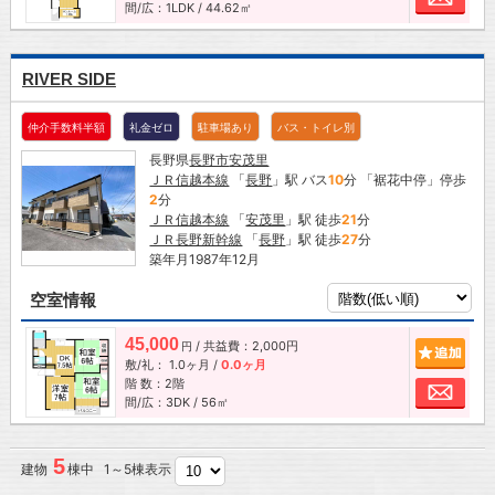
間/広：1LDK / 44.62㎡
RIVER SIDE
仲介手数料半額
礼金ゼロ
駐車場あり
バス・トイレ別
長野県
長野市
安茂里
ＪＲ信越本線
「
長野
」駅 バス
10
分 「裾花中停」停歩
2
分
ＪＲ信越本線
「
安茂里
」駅 徒歩
21
分
ＪＲ長野新幹線
「
長野
」駅 徒歩
27
分
築年月1987年12月
空室情報
45,000
/ 共益費：2,000円
追加
円
敷/礼：
1.0ヶ月
/
0.0ヶ月
階 数：2階
お問
間/広：3DK / 56㎡
5
建物
棟中 1～5棟表示