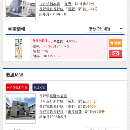
ＪＲ信越本線
「
長野
」駅 徒歩
33
分
長野電鉄長野線
「
長野
」駅 徒歩
34
分
築年月2018年3月
空室情報
56,500
/ 共益費：4,100円
追加
円
敷/礼：
0.0ヶ月
/
1.0ヶ月
階 数：1階
お問
間/広：1K / 27.18㎡
若里ＭＷ
仲介手数料半額
礼金ゼロ
長野県
長野市
若里
ＪＲ長野新幹線
「
長野
」駅 徒歩
15
分
長野電鉄長野線
「
長野
」駅 徒歩
15
分
長野電鉄長野線
「
市役所前
」駅 徒歩
25
分
築年月1995年5月