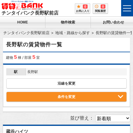
0
0
tog
お気に入り
閲覧履歴
チンタイバンク長野駅前店
me
HOME
物件検索
お問い合わせ
チンタイバンク長野駅前店
地域・路線から探す
長野駅の賃貸物件一
長野駅の賃貸物件一覧
5
5
建物
棟 / 部屋
室
駅
長野駅
沿線を変更
条件を変更
並び替え：
蔵谷ハイツ