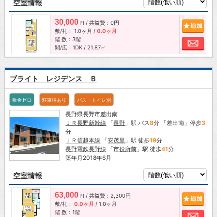
空室情報
30,000
/ 共益費：0円
追加
円
敷/礼：
1.0ヶ月
/
0.0ヶ月
階 数：3階
お問
間/広：1DK / 21.87㎡
ブライト レジデンス Ｂ
敷金ゼロ
駐車場あり
バス・トイレ別
長野県
長野市
差出南
ＪＲ長野新幹線
「
長野
」駅 バス
8
分 「差出南」停歩
3
分
ＪＲ信越本線
「
安茂里
」駅 徒歩
19
分
長野電鉄長野線
「
市役所前
」駅 徒歩
41
分
築年月2018年6月
空室情報
63,000
/ 共益費：2,300円
追加
円
敷/礼：
0.0ヶ月
/
1.0ヶ月
階 数：1階
お問