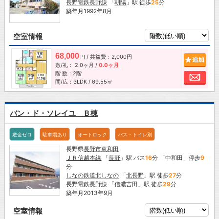
長野電鉄長野線
「
朝陽
」駅 徒歩
25
分
築年月1992年8月
空室情報
68,000
/ 共益費：2,000円
追加
円
敷/礼：
2.0ヶ月
/
0.0ヶ月
階 数：2階
お問
間/広：3LDK / 69.55㎡
バン・ド・ソレイユ Ｂ棟
敷金ゼロ
駐車場あり
オートロック
バス・トイレ別
長野県
長野市
東和田
ＪＲ信越本線
「
長野
」駅 バス
16
分 「中和田」停歩
9
分
しなの鉄道北しなの
「
北長野
」駅 徒歩
27
分
長野電鉄長野線
「
信濃吉田
」駅 徒歩
29
分
築年月2013年9月
空室情報