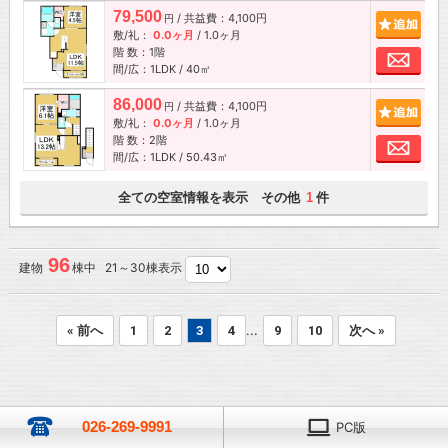
79,500
/ 共益費：4,100円
追加
円
敷/礼：
0.0ヶ月
/
1.0ヶ月
階 数：1階
お問
間/広：1LDK / 40㎡
86,000
/ 共益費：4,100円
追加
円
敷/礼：
0.0ヶ月
/
1.0ヶ月
階 数：2階
お問
間/広：1LDK / 50.43㎡
全ての空室情報を表示 その他
件
1
96
建物
棟中 21～30棟表示
...
« 前へ
1
2
3
4
9
10
次へ »
026-269-9991
PC版