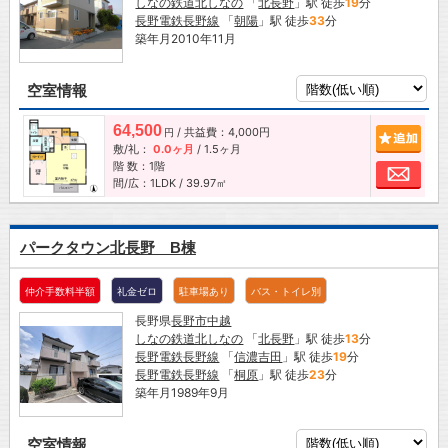
しなの鉄道北しなの
「
北長野
」駅 徒歩
19
分
長野電鉄長野線
「
朝陽
」駅 徒歩
33
分
築年月2010年11月
空室情報
64,500
/ 共益費：4,000円
追加
円
敷/礼：
0.0ヶ月
/
1.5ヶ月
階 数：1階
お問
間/広：1LDK / 39.97㎡
パークタウン北長野 B棟
仲介手数料半額
礼金ゼロ
駐車場あり
バス・トイレ別
長野県
長野市
中越
しなの鉄道北しなの
「
北長野
」駅 徒歩
13
分
長野電鉄長野線
「
信濃吉田
」駅 徒歩
19
分
長野電鉄長野線
「
桐原
」駅 徒歩
23
分
築年月1989年9月
空室情報