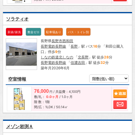
ソラティオ
新築/築浅
敷金ゼロ
駐車場あり
バス・トイレ別
長野県
長野市
西和田
長野電鉄長野線
「
長野
」駅 バス
16
分 「和田公園入
口」停歩
9
分
しなの鉄道北しなの
「
北長野
」駅 徒歩
28
分
長野電鉄長野線
「
信濃吉田
」駅 徒歩
32
分
築年月2026年6月
空室情報
76,000
/ 共益費：4,100円
追加
円
敷/礼：
0.0ヶ月
/
1.0ヶ月
階 数：1階
お問
間/広：1LDK / 50.14㎡
メゾン岩渕Ａ