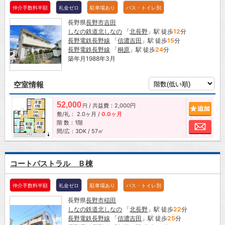
仲介手数料半額
礼金ゼロ
駐車場あり
バス・トイレ別
長野県
長野市
吉田
しなの鉄道北しなの
「
北長野
」駅 徒歩
12
分
長野電鉄長野線
「
信濃吉田
」駅 徒歩
15
分
長野電鉄長野線
「
桐原
」駅 徒歩
24
分
築年月1988年3月
空室情報
52,000
/ 共益費：2,000円
追加
円
敷/礼：
2.0ヶ月
/
0.0ヶ月
階 数：1階
お問
間/広：3DK / 57㎡
コートパストラル Ｂ棟
仲介手数料半額
礼金ゼロ
駐車場あり
バス・トイレ別
長野県
長野市
稲田
しなの鉄道北しなの
「
北長野
」駅 徒歩
22
分
長野電鉄長野線
「
信濃吉田
」駅 徒歩
25
分