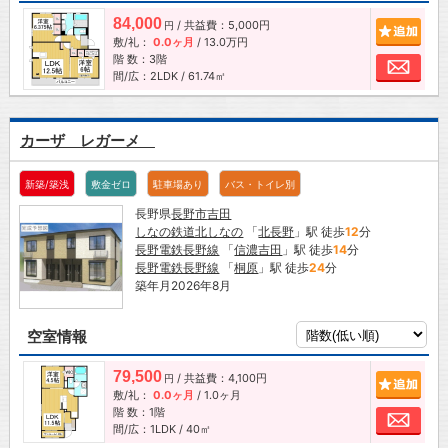
84,000
/ 共益費：5,000円
追加
円
敷/礼：
0.0ヶ月
/
13.0万円
階 数：3階
お問
間/広：2LDK / 61.74㎡
カーザ レガーメ
新築/築浅
敷金ゼロ
駐車場あり
バス・トイレ別
長野県
長野市
吉田
しなの鉄道北しなの
「
北長野
」駅 徒歩
12
分
長野電鉄長野線
「
信濃吉田
」駅 徒歩
14
分
長野電鉄長野線
「
桐原
」駅 徒歩
24
分
築年月2026年8月
空室情報
79,500
/ 共益費：4,100円
追加
円
敷/礼：
0.0ヶ月
/
1.0ヶ月
階 数：1階
お問
間/広：1LDK / 40㎡