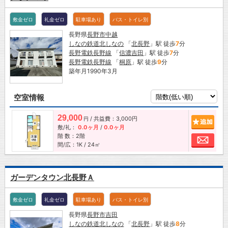
敷金ゼロ
礼金ゼロ
駐車場あり
バス・トイレ別
長野県
長野市
中越
しなの鉄道北しなの
「
北長野
」駅 徒歩
7
分
長野電鉄長野線
「
信濃吉田
」駅 徒歩
7
分
長野電鉄長野線
「
桐原
」駅 徒歩
9
分
築年月1990年3月
空室情報
29,000
/ 共益費：3,000円
追加
円
敷/礼：
0.0ヶ月
/
0.0ヶ月
階 数：2階
お問
間/広：1K / 24㎡
ガーデンタウン北長野Ａ
敷金ゼロ
礼金ゼロ
駐車場あり
バス・トイレ別
長野県
長野市
吉田
しなの鉄道北しなの
「
北長野
」駅 徒歩
8
分