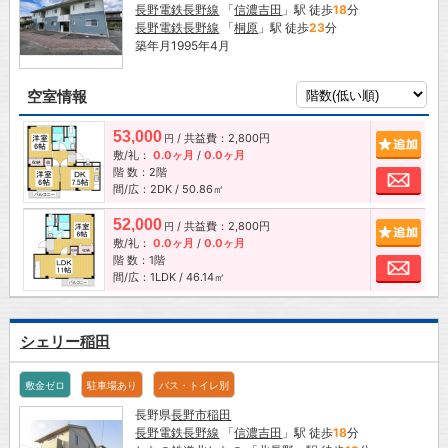
長野電鉄長野線
「
信濃吉田
」駅 徒歩
18
分
長野電鉄長野線
「
桐原
」駅 徒歩
23
分
築年月1995年4月
空室情報
53,000
/ 共益費：2,800円
追加
円
敷/礼：
0.0ヶ月
/
0.0ヶ月
階 数：2階
お問
間/広：2DK / 50.86㎡
52,000
/ 共益費：2,800円
追加
円
敷/礼：
0.0ヶ月
/
0.0ヶ月
階 数：1階
お問
間/広：1LDK / 46.14㎡
シェリー稲田
敷金ゼロ
駐車場あり
バス・トイレ別
長野県
長野市
稲田
長野電鉄長野線
「
信濃吉田
」駅 徒歩
18
分