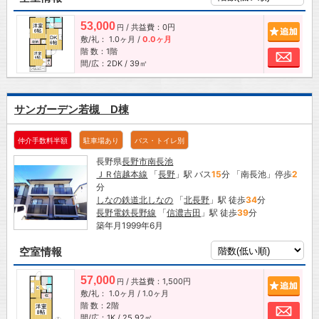
53,000
/ 共益費：0円
追加
円
敷/礼：
1.0ヶ月
/
0.0ヶ月
階 数：1階
お問
間/広：2DK / 39㎡
サンガーデン若槻 D棟
仲介手数料半額
駐車場あり
バス・トイレ別
長野県
長野市
南長池
ＪＲ信越本線
「
長野
」駅 バス
15
分 「南長池」停歩
2
分
しなの鉄道北しなの
「
北長野
」駅 徒歩
34
分
長野電鉄長野線
「
信濃吉田
」駅 徒歩
39
分
築年月1999年6月
空室情報
57,000
/ 共益費：1,500円
追加
円
敷/礼：
1.0ヶ月
/
1.0ヶ月
階 数：2階
お問
間/広：1K / 25.92㎡