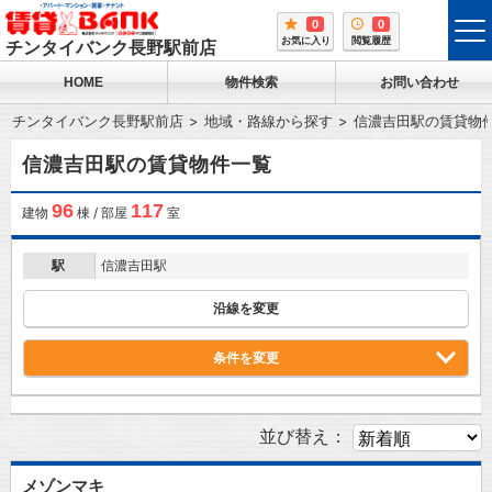
0
0
tog
お気に入り
閲覧履歴
チンタイバンク長野駅前店
me
HOME
物件検索
お問い合わせ
チンタイバンク長野駅前店
地域・路線から探す
信濃吉田駅の賃貸物
信濃吉田駅の賃貸物件一覧
96
117
建物
棟 / 部屋
室
駅
信濃吉田駅
沿線を変更
条件を変更
並び替え：
メゾンマキ