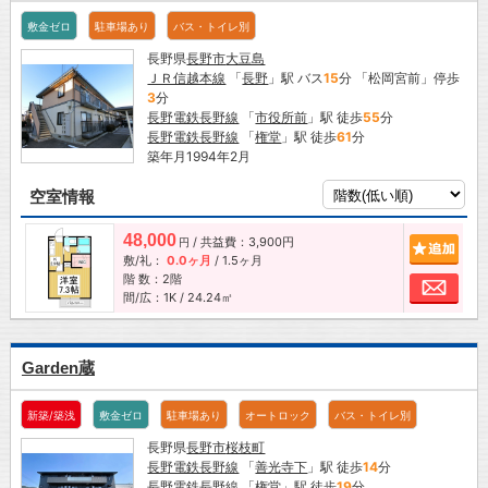
敷金ゼロ
駐車場あり
バス・トイレ別
長野県
長野市
大豆島
ＪＲ信越本線
「
長野
」駅 バス
15
分 「松岡宮前」停歩
3
分
長野電鉄長野線
「
市役所前
」駅 徒歩
55
分
長野電鉄長野線
「
権堂
」駅 徒歩
61
分
築年月1994年2月
空室情報
48,000
/ 共益費：3,900円
追加
円
敷/礼：
0.0ヶ月
/
1.5ヶ月
階 数：2階
お問
間/広：1K / 24.24㎡
Garden蔵
新築/築浅
敷金ゼロ
駐車場あり
オートロック
バス・トイレ別
長野県
長野市
桜枝町
長野電鉄長野線
「
善光寺下
」駅 徒歩
14
分
長野電鉄長野線
「
権堂
」駅 徒歩
19
分