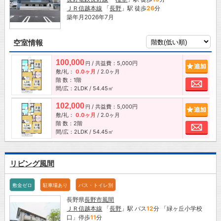
ＪＲ信越本線
「
長野
」駅 徒歩
26
分
築年月2026年7月
空室情報
100,000
/ 共益費：5,000円
追加
円
敷/礼：
0.0ヶ月
/
2.0ヶ月
階 数：1階
お問
間/広：2LDK / 54.45㎡
102,000
/ 共益費：5,000円
追加
円
敷/礼：
0.0ヶ月
/
2.0ヶ月
階 数：2階
お問
間/広：2LDK / 54.45㎡
リビング風間
敷金ゼロ
駐車場あり
バス・トイレ別
長野県
長野市
風間
ＪＲ信越本線
「
長野
」駅 バス
12
分 「緑ヶ丘小学校
口」停歩
11
分