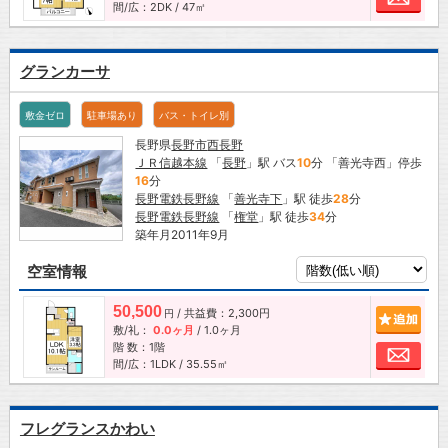
間/広：2DK / 47㎡
グランカーサ
敷金ゼロ
駐車場あり
バス・トイレ別
長野県
長野市
西長野
ＪＲ信越本線
「
長野
」駅 バス
10
分 「善光寺西」停歩
16
分
長野電鉄長野線
「
善光寺下
」駅 徒歩
28
分
長野電鉄長野線
「
権堂
」駅 徒歩
34
分
築年月2011年9月
空室情報
50,500
/ 共益費：2,300円
追加
円
敷/礼：
0.0ヶ月
/
1.0ヶ月
階 数：1階
お問
間/広：1LDK / 35.55㎡
フレグランスかわい