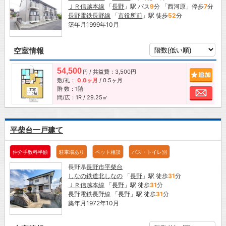
ＪＲ信越本線
「
長野
」駅 バス
9
分 「西河原」停歩
7
分
長野電鉄長野線
「
市役所前
」駅 徒歩
52
分
築年月1999年10月
空室情報
54,500
/ 共益費：3,500円
追加
円
敷/礼：
0.0ヶ月
/
0.5ヶ月
階 数：1階
お問
間/広：1R / 29.25㎡
平柴台一戸建て
仲介手数料半額
駐車場あり
ペット相談
バス・トイレ別
長野県
長野市
平柴台
しなの鉄道北しなの
「
長野
」駅 徒歩
31
分
ＪＲ信越本線
「
長野
」駅 徒歩
31
分
長野電鉄長野線
「
長野
」駅 徒歩
31
分
築年月1972年10月