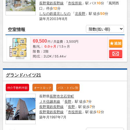
長野電鉄長野線
「
市役所前
」駅 バス
10
分 「風間西
口」停歩
12
分
しなの鉄道北しなの
「
北長野
」駅 徒歩
50
分
築年月2003年8月
空室情報
69,500
/ 共益費：3,500円
追加
円
敷/礼：
0.0ヶ月
/
1.5ヶ月
階 数：2階
お問
間/広：2LDK / 55.44㎡
グランドハイツ21
仲介手数料半額
オートロック
バス・トイレ別
長野県
長野市
北石堂町
ＪＲ信越本線
「
長野
」駅 徒歩
7
分
長野電鉄長野線
「
長野
」駅 徒歩
7
分
長野電鉄長野線
「
市役所前
」駅 徒歩
12
分
築年月1997年7月