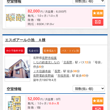
空室情報
82,000
/ 共益費：6,000円
追加
円
敷/礼：
1.0ヶ月
/
1.0ヶ月
階 数：1階
お問
間/広：6SDK / 91.9㎡
エスポアール小池 Ａ棟
仲介手数料半額
礼金ゼロ
駐車場あり
バス・トイレ別
長野県
長野市
稲葉
しなの鉄道北しなの
「
北長野
」駅 バス
12
分 「母袋」
停歩
6
分
ＪＲ信越本線
「
長野
」駅 徒歩
38
分
長野電鉄長野線
「
市役所前
」駅 徒歩
40
分
築年月1997年4月
空室情報
52,000
/ 共益費：0円
追加
円
敷/礼：
1.0ヶ月
/
0.0ヶ月
階 数：1階
お問