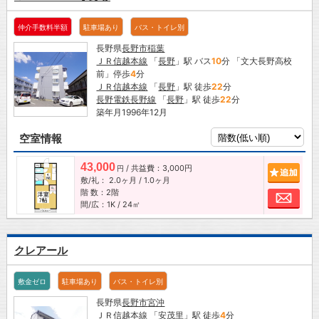
仲介手数料半額
駐車場あり
バス・トイレ別
長野県
長野市
稲葉
ＪＲ信越本線
「
長野
」駅 バス
10
分 「文大長野高校
前」停歩
4
分
ＪＲ信越本線
「
長野
」駅 徒歩
22
分
長野電鉄長野線
「
長野
」駅 徒歩
22
分
築年月1996年12月
空室情報
43,000
/ 共益費：3,000円
追加
円
敷/礼：
2.0ヶ月
/
1.0ヶ月
階 数：2階
お問
間/広：1K / 24㎡
クレアール
敷金ゼロ
駐車場あり
バス・トイレ別
長野県
長野市
宮沖
ＪＲ信越本線
「
安茂里
」駅 徒歩
4
分