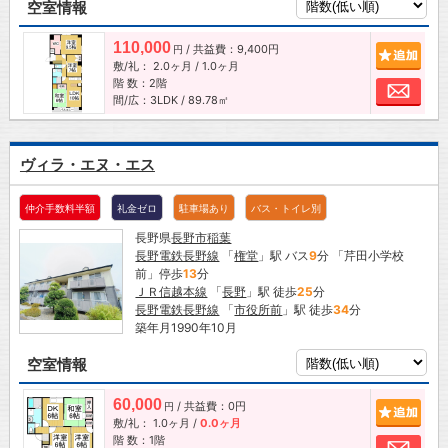
空室情報
110,000
/ 共益費：9,400円
追加
円
敷/礼：
2.0ヶ月
/
1.0ヶ月
階 数：2階
お問
間/広：3LDK / 89.78㎡
ヴィラ・エヌ・エス
仲介手数料半額
礼金ゼロ
駐車場あり
バス・トイレ別
長野県
長野市
稲葉
長野電鉄長野線
「
権堂
」駅 バス
9
分 「芹田小学校
前」停歩
13
分
ＪＲ信越本線
「
長野
」駅 徒歩
25
分
長野電鉄長野線
「
市役所前
」駅 徒歩
34
分
築年月1990年10月
空室情報
60,000
/ 共益費：0円
追加
円
敷/礼：
1.0ヶ月
/
0.0ヶ月
階 数：1階
お問